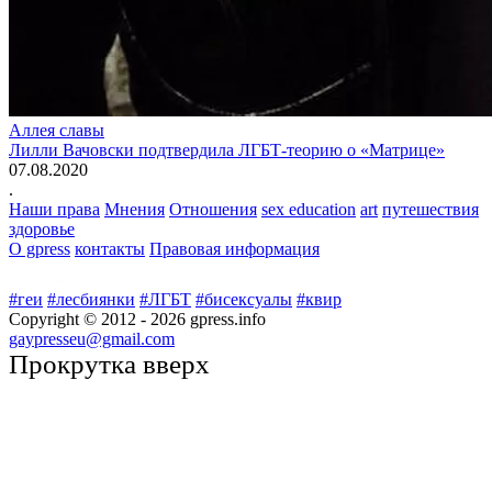
Аллея славы
Лилли Вачовски подтвердила ЛГБТ-теорию о «Матрице»
07.08.2020
.
Наши права
Мнения
Отношения
sex education
art
путешествия
здоровье
О gpress
контакты
Правовая информация
#геи
#лесбиянки
#ЛГБТ
#бисексуалы
#квир
Copyright © 2012 -
2026
gpress.info
gaypresseu@gmail.com
Прокрутка вверх