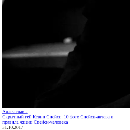
Аллея славы
Скрытный гей Кевин Спейси. 10 фото Спейси-актера и
правила жизни Спейси-человека
31.10.2017