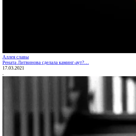
Аллея славы
Рената Литвинова сделала каминг-аут?…
17.03.2021
.