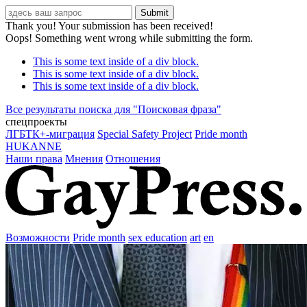
Thank you! Your submission has been received!
Oops! Something went wrong while submitting the form.
This is some text inside of a div block.
This is some text inside of a div block.
This is some text inside of a div block.
Все результаты поиска для "
Поисковая фраза
"
спецпроекты
ЛГБТК+-миграция
Special Safety Project
Pride month
HUKANNE
Наши права
Мнения
Отношения
Возможности
Pride month
sex education
art
en