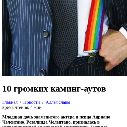
10 громких каминг-аутов
Главная
/
Новости
/
Аллея славы
время чтения:
4
мин
Младшая дочь знаменитого актера и певца Адриано
Челентано, Розалинда Челентано, призналась в