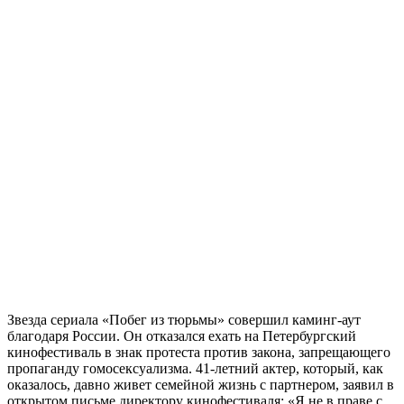
Звезда сериала «Побег из тюрьмы» совершил каминг-аут
благодаря России. Он отказался ехать на Петербургский
кинофестиваль в знак протеста против закона, запрещающего
пропаганду гомосексуализма. 41-летний актер, который, как
оказалось, давно живет семейной жизнь с партнером, заявил в
открытом письме директору кинофестиваля: «Я не в праве с