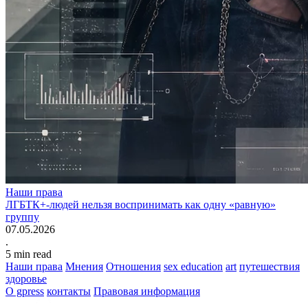
Наши права
ЛГБТК+-людей нельзя воспринимать как одну «равную»
группу
07.05.2026
.
5
min read
Наши права
Мнения
Отношения
sex education
art
путешествия
здоровье
О gpress
контакты
Правовая информация