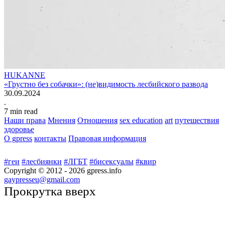
HUKANNE
«Грустно без собачки»: (не)видимость лесбийского развода
30.09.2024
.
7
min read
Наши права
Мнения
Отношения
sex education
art
путешествия
здоровье
О gpress
контакты
Правовая информация
#геи
#лесбиянки
#ЛГБТ
#бисексуалы
#квир
Copyright © 2012 -
2026
gpress.info
gaypresseu@gmail.com
Прокрутка вверх