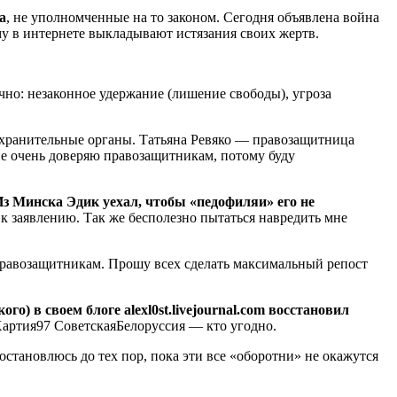
а
, не уполномченные на то законом. Сегодня объявлена война
у в интернете выкладывают истязания своих жертв.
чно: незаконное удержание (лишение свободы), угроза
охранительные органы. Татьяна Ревяко — правозащитница
не очень доверяю правозащитникам, потому буду
з Минска Эдик уехал, чтобы «педофиляи» его не
 заявлению. Так же бесполезно пытаться навредить мне
правозащитникам. Прошу всех сделать максимальный репост
) в своем блоге alexl0st.livejournal.com восстановил
 Хартия97 СоветскаяБелоруссия — кто угодно.
остановлюсь до тех пор, пока эти все «оборотни» не окажутся