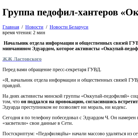
Группа педофил-хантеров «Ок
Главная
/
Новости
/
Новости Беларуси
время чтения:
2
мин
Начальник отдела информации и общественных связей ГУВД
минчанином Эдуардом, которое активисты «Оккупай-педофил
ЖЖ Ластовского
Перед вами обращение пресс-секретаря ГУВД.
«Я, начальник отдела информации и общественных связей ГУВ
правдой.
На днях активисты минской группы «Оккупай-педофиляй» соци
том, что
он поддался на провокацию, согласившись встретит
Эдуарда преступником не позволяет ни мораль, ни кодекс.
Сегодня я по телефону побеседовал с Эдуардом Ч. Он намерен 
«засветили» свои данные в Сети.
Постскриптум: «Педофиляцйы» начали массово удаляться из се