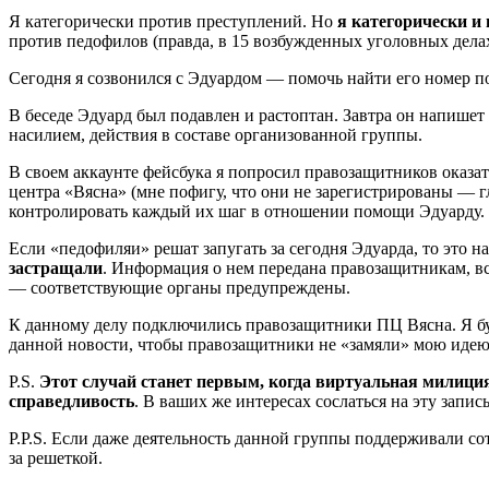
Я категорически против преступлений. Но
я категорически и 
против педофилов (правда, в 15 возбужденных уголовных дела
Сегодня я созвонился с Эдуардом — помочь найти его номер помо
В беседе Эдуард был подавлен и растоптан. Завтра он напишет
насилием, действия в составе организованной группы.
В своем аккаунте фейсбука я попросил правозащитников оказа
центра «Вясна» (мне пофигу, что они не зарегистрированы — г
контролировать каждый их шаг в отношении помощи Эдуарду.
Если «педофиляи» решат запугать за сегодня Эдуарда, то это н
застращали
. Информация о нем передана правозащитникам, в
— соответствующие органы предупреждены.
К данному делу подключились правозащитники ПЦ Вясна. Я бу
данной новости, чтобы правозащитники не «замяли» мою идею
P.S.
Этот случай станет первым, когда виртуальная милиция 
справедливость
. В ваших же интересах сослаться на эту запи
P.P.S. Если даже деятельность данной группы поддерживали сот
за решеткой.