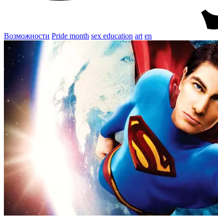
Возможности
Pride month
sex education
art
en