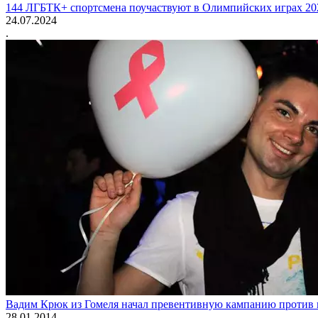
144 ЛГБТК+ спортсмена поучаствуют в Олимпийских играх 20
24.07.2024
.
Вадим Крюк из Гомеля начал превентивную кампанию против г
28.01.2014