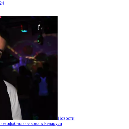
24
Новости
омофобного закона в Беларуси