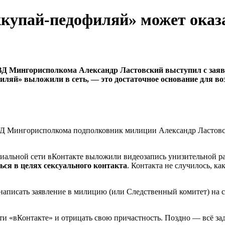
купай-педофиляй» может оказ
 Мингорисполкома Александр Ластовский выступил с заявле
яй» выложили в сеть, — это достаточное основание для воз
Д Мингорисполкома подполковник милиции Александр Ластовски
альной сети вКонтакте выложили видеозапись унизительной ра
ься в целях сексуального контакта
. Контакта не случилось, ка
написать заявление в милицию (или Следственный комитет) на св
ти «вКонтакте» и отрицать свою причастность. Поздно — всё за