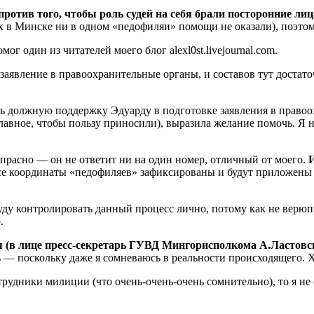
против того, чтобы роль судей на себя брали посторонние лиц
х в Минске ни в одном «педофиляи» помощи не оказали), поэтом
г один из читателей моего блог alexl0st.livejournal.com.
 заявление в правоохранительные органы, и составов тут достато
ть должную поддержку Эдуарду в подготовке заявления в право
лавное, чтобы пользу приносили), выразила желание помочь. Я 
апрасно — он не ответит ни на один номер, отличный от моего.
И
се координаты «педофиляев» зафиксированы и будут приложены к
ду контролировать данный процесс лично, потому как не верю
.
(в лице пресс-секретарь ГУВД Мингорисполкома А.Ластовского
сь — поскольку даже я сомневаюсь в реальности происходящего.
рудники милиции (что очень-очень-очень сомнительно), то я не 