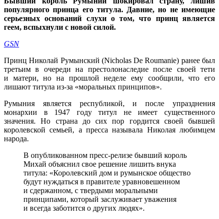
Бывший король Румынии шокировал страну, лишив
популярного принца его титула. Давние, но не имеющие
серьезных оснований слухи о том, что принц является
геем, вспыхнули с новой силой.
GSN
Принц Николай Румынский (Nicholas De Roumanie) ранее был
третьим в очереди на престолонаследие после своей тети
и матери, но на прошлой неделе ему сообщили, что его
лишают титула из-за «моральных принципов».
Румыния является республикой, и после упразднения
монархии в 1947 году титул не имеет существенного
значения. Но страна до сих пор гордится своей бывшей
королевской семьей, а пресса называла Николая любимцем
народа.
В опубликованном пресс-релизе бывший король
Михай объяснил свое решение лишить внука
титула: «Королевский дом и румынское общество
будут нуждаться в правителе уравновешенном
и сдержанном, с твердыми моральными
принципами, который заслуживает уважения
и всегда заботится о других людях».