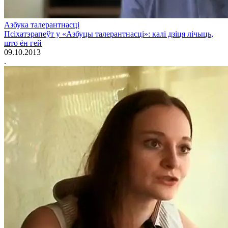
Азбука талерантнасці
Псіхатэрапеўт у «Азбуцы талерантнасці»: калі дзіця лічыць,
што ён гей
09.10.2013
.