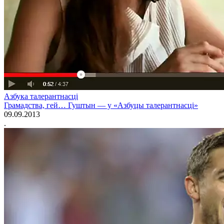
Азбука талерантнасці
Грамадства, гей… Гуштын — у «Азбуцы талерантнасці»
09.09.2013
.