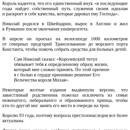
Король надеется, что его единственный внук «в последующие
годы найдет собственный путь служения своим идеалам
и раскроет в себе качества, которые даровал ему Господь».
Николай родился в Швейцарии, вырос в Англии и жил
в Румынии после окончания университета.
В апреле он проехал на велосипеде 1000 километров
от северных предгорий Трансильвании до морского порта
Константа, чтобы помочь собрать средства для больных детей.
Сам Николай сказал: «Королевский титул
обязывает тебя к определенному образу жизни,
который мне сложно принять. По этой причине
я с болью в сердце принимаю решение Его
Величества короля Михая».
Некоторые желтые издания выдвинули версию, что
завистливый родственник пожелал исключить из семьи
неженатого, либерального и образованного принца, чтобы
кто-то другой мог занять его место в очереди на трон.
Королю 93 года, поэтому вопросы престолонаследия все более
актуальны.