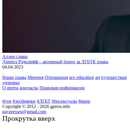
Аллея славы
Дэниел Рэдклифф – активный борец за ЛГБТК права
04.04.2023
.
Наши права
Мнения
Отношения
sex education
art
путешествия
здоровье
О gpress
контакты
Правовая информация
#геи
#лесбиянки
#ЛГБТ
#бисексуалы
#квир
Copyright © 2012 -
2026
gpress.info
gaypresseu@gmail.com
Прокрутка вверх