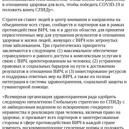
в отношении здоровья для всех, чтобы победить COVID-19 и
положить конец СПИДу».
Стратегия ставит людей в центр внимания и направлена ​​на
объединение всех стран, сообществ и партнеров как в рамках
противодействия ВИЧ, так и в других областях для принятия
первостепенных мер для улучшения результатов в отношении
здоровья и жизни людей, живущих с ВИЧ или затронутых
этим заболеванием. Три стратегических приоритета
заключаются в следующем: (1) максимальное обеспечение
справедливого и равного доступа к комплексным услугам в
связи с ВИЧ, ориентированным на человека; (2) устранение
правовых и социальных барьеров на пути к достижению
результатов в отношении ВИЧ; и (3) инвестирование ресурсов
и поддержка ответных мер на ВИЧ, а также их полная
интеграция в системы здравоохранения, социальной защиты и
гуманитарной помощи.
«Всемирная организация здравоохранения рада одобрить
следующую пятилетнюю Глобальную стратегию по СПИДу с
ее амбициозным видением по искоренению гендерного
неравенства и реализации прав человека, включая право на
здоровье, и призывает всех партнеров и заинтересованные
стороны в сфере противодействии ВИЧ в каждой стране
изменить дискриминирующие гендерные нормы и положить