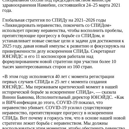
здравоохранения Намибии, состоявшейся 24–25 марта 2021
года.
Глобальная стратегия по СПИДу на 2021–2026 годы
«Ликвидировать неравенство, покончить со СПИДом»
использует призму неравенства, чтобы восполнить пробелы,
препятствующие прогрессу в борьбе со СПИДом, и
устанавливает новые смелые цели и задачи для достижения к
2025 году, давая новый импульс к развитию и фокусируясь на
приверженности делу искоренения СПИДа. Секретариат
ЮНЭЙДС и его 11 коспонсоров работали над
формулированием новой стратегии при участии более 10
тысяч заинтересованных сторон из 160 стран.
«В этом году исполняется 40 лет с момента регистрации
первых случаев СПИДа и 25 лет с момента создания
ЮНЭЙДС. Мы переживаем критический момент в нашей
исторической борьбе за искоренение СПИДа», — сказала
Винни Бьянима, Исполнительный директор ЮНЭЙДС. «Как
и ВИЧ-инфекция до этого, COVID-19 показал, что
неравенство убивает. COVID-19 усилил существующее
неравенство, препятствующее прогрессу в искоренении
СПИДа. Вот почему я горжусь тем, что в основе нашей новой
стратегии лежит борьба с неравенством. Мы должны
воспользоваться этим моментом, чтобы обеспечить равенство