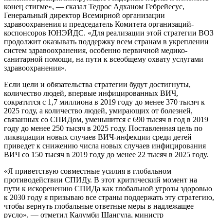
конец стигме», — сказал Тедрос Адханом Гебрейесус,
Генеральный директор Всемирной организации
здравоохранения и председатель Комитета организаций-
коспонсоров ЮНЭЙДС. «Для реализации этой стратегии ВОЗ
продолжит оказывать поддержку всем странам в укреплении
систем здравоохранения, особенно первичной медико-
санитарной помощи, на пути к всеобщему охвату услугами
здравоохранения».
Если цели и обязательства стратегии будут достигнуты,
количество людей, впервые инфицированных ВИЧ,
сократится с 1,7 миллиона в 2019 году до менее 370 тысяч к
2025 году, а количество людей, умирающих от болезней,
связанных со СПИДом, уменьшится с 690 тысяч в год в 2019
году до менее 250 тысяч в 2025 году. Поставленная цель по
ликвидации новых случаев ВИЧ-инфекции среди детей
приведет к снижению числа новых случаев инфицирования
ВИЧ со 150 тысяч в 2019 году до менее 22 тысяч в 2025 году.
«Я приветствую совместные усилия в глобальном
противодействии СПИДу. В этот критический момент на
пути к искоренению СПИДа как глобальной угрозы здоровью
к 2030 году я призываю все страны поддержать эту стратегию,
чтобы вернуть глобальные ответные меры в надлежащее
русло», — отметил Калумби Шангула, министр