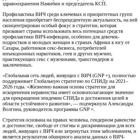
здравоохранения Намибии и председатель КСП.
Профилактика ВИЧ среди ключевых и приоритетных групп
населения приобретает беспрецедентную актуальность, на ней
сконцентрирован особый фокус в стратегии, которая
призывает страны использовать весь потенциал средств
профилактики ВИЧ-инфекции, особенно для девочек-
подростков и молодых женщин в странах Африки к югу от
Сахары, работников секс-бизнеса, потребителей
инъекционных наркотиков, геев и других мужчин,
практикующих секс с мужчинами, трансгендеров и
заключенных.
«Глобальная сеть людей, живущих с ВИЧ (GNP +), полностью
поддерживает Глобальную стратегию по СПИДу на 2021–
2026 годы. «Жизненно важная основа стратегии для
искоренения неравенства имеет основополагающее значение
для прекращения эпидемии СПИДа и достижения целей в
области устойчивого развития», — подчеркнула Александра
Волгина, руководитель программы GNP +.
Стратегия основана на правах человека, гендерном равенстве
и достоинстве, свободе от стигмы и дискриминации для всех
людей, живущих с ВИЧ или затронутых этим заболеванием, и
является результатом обширного анализа данных о ВИЧ-