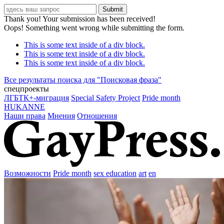
Thank you! Your submission has been received!
Oops! Something went wrong while submitting the form.
This is some text inside of a div block.
This is some text inside of a div block.
This is some text inside of a div block.
Все результаты поиска для "
Поисковая фраза
"
спецпроекты
ЛГБТК+-миграция
Special Safety Project
Pride month
HUKANNE
Наши права
Мнения
Отношения
Возможности
Pride month
sex education
art
en