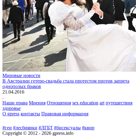
Мировые новости
В Австралии гетеро-свадьба стала протестом против запрета
однополых браков
21.04.2016
.
Наши права
Мнения
Отношения
sex education
art
путешествия
здоровье
О gpress
контакты
Правовая информация
#геи
#лесбиянки
#ЛГБТ
#бисексуалы
#квир
Copyright © 2012 -
2026
gpress.info