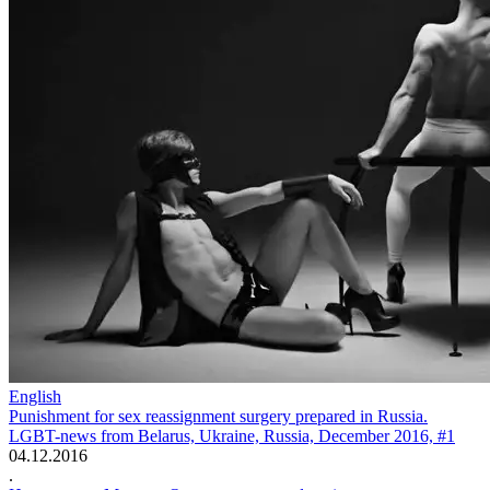
English
Punishment for sex reassignment surgery prepared in Russia.
LGBT-news from Belarus, Ukraine, Russia, December 2016, #1
04.12.2016
.