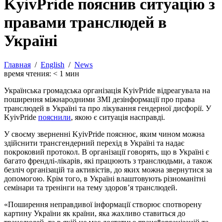
KyivPride пояснив ситуацію з
правами транслюдей в
Україні
Главная
/
English
/
News
время чтения:
< 1
мин
Українська громадська організація KyivPride відреагувала на
поширення міжнародними ЗМІ дезінформації про права
транслюдей в Україні та про лікування гендерної дисфорії. У
KyivPride
пояснили
, якою є ситуація насправді.
У своєму зверненні KyivPride пояснює, яким чином можна
здійснити трансгендерний перехід в Україні та надає
покроковий протокол. В організації говорять, що в Україні є
багато френдлі-лікарів, які працюють з транслюдьми, а також
безліч організацій та активістів, до яких можна звернутися за
допомогою. Крім того, в Україні влаштовують різноманітні
семінари та тренінги на тему здоров’я транслюдей.
«Поширення неправдивої інформації створює спотворену
картину України як країни, яка жахливо ставиться до