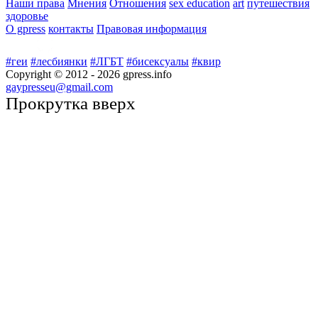
Наши права
Мнения
Отношения
sex education
art
путешествия
здоровье
О gpress
контакты
Правовая информация
#геи
#лесбиянки
#ЛГБТ
#бисексуалы
#квир
Copyright © 2012 -
2026
gpress.info
gaypresseu@gmail.com
Прокрутка вверх