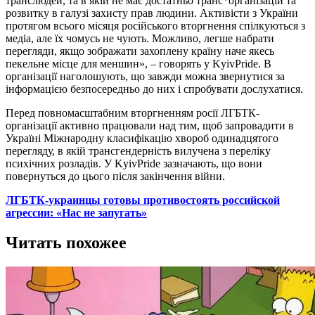
транслюдей, та в якій не має достатньо транс*організацій та
розвитку в галузі захисту прав людини. Активісти з України
протягом всього місяця російського вторгнення спілкуються з
медіа, але їх чомусь не чують. Можливо, легше набрати
перегляди, якщо зображати захоплену країну наче якесь
пекельне місце для меншин», – говорять у KyivPride. В
організації наголошують, що завжди можна звернутися за
інформацією безпосередньо до них і спробувати дослухатися.
Перед повномасштабним вторгненням росії ЛГБТК-
організації активно працювали над тим, щоб запровадити в
Україні Міжнародну класифікацію хвороб одинадцятого
перегляду, в якій трансгендерність вилучена з переліку
психічних розладів. У KyivPride зазначають, що вони
повернуться до цього після закінчення війни.
ЛГБТК-украинцы готовы противостоять российской
агрессии: «Нас не запугать»
Читать похожее