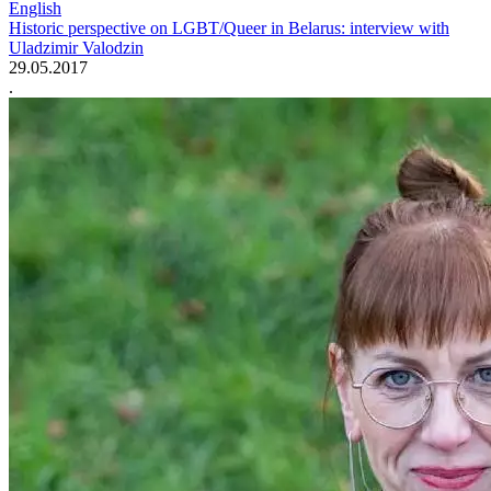
English
Historic perspective on LGBT/Queer in Belarus: interview with
Uladzimir Valodzin
29.05.2017
.