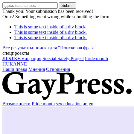
Thank you! Your submission has been received!
Oops! Something went wrong while submitting the form.
This is some text inside of a div block.
This is some text inside of a div block.
This is some text inside of a div block.
Все результаты поиска для "
Поисковая фраза
"
спецпроекты
ЛГБТК+-миграция
Special Safety Project
Pride month
HUKANNE
Наши права
Мнения
Отношения
Возможности
Pride month
sex education
art
en