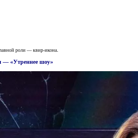
главной роли — квир-икона.
п — «Утреннее шоу»