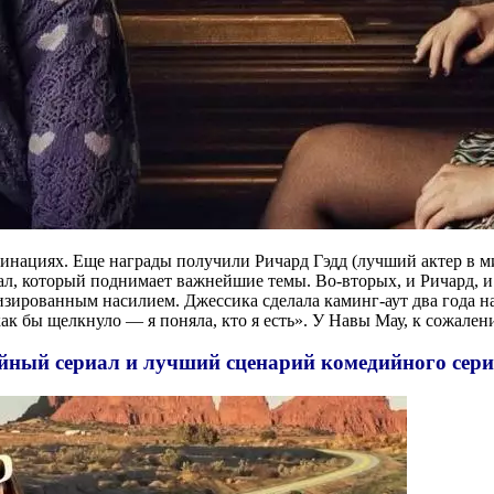
минациях. Еще награды получили Ричард Гэдд (лучший актер в м
иал, который поднимает важнейшие темы. Во-вторых, и Ричард, 
зированным насилием. Джессика сделала каминг-аут два года на
как бы щелкнуло — я поняла, кто я есть». У Навы Мау, к сожалени
ный сериал и лучший сценарий комедийного сери