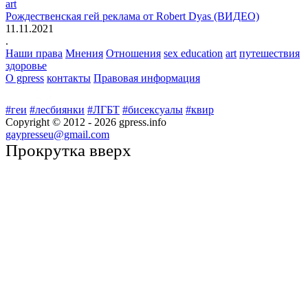
art
Рождественская гей реклама от Robert Dyas (ВИДЕО)
11.11.2021
.
Наши права
Мнения
Отношения
sex education
art
путешествия
здоровье
О gpress
контакты
Правовая информация
#геи
#лесбиянки
#ЛГБТ
#бисексуалы
#квир
Copyright © 2012 -
2026
gpress.info
gaypresseu@gmail.com
Прокрутка вверх