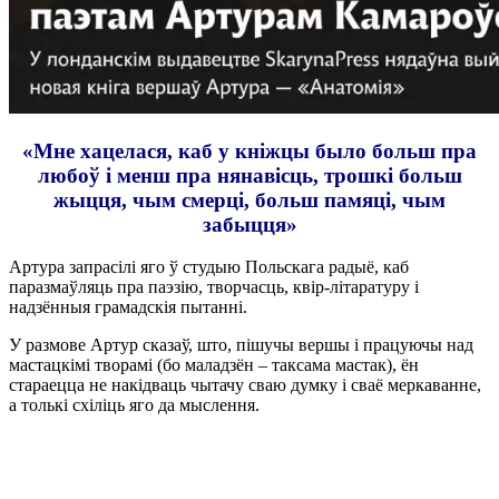
«Мне хацелася, каб у кніжцы было больш пра
любоў і менш пра нянавісць, трошкі больш
жыцця, чым смерці, больш памяці, чым
забыцця»
Артура запрасілі яго ў студыю Польскага радыё, каб
паразмаўляць пра паэзію, творчасць, квір-літаратуру і
надзённыя грамадскія пытанні.
У размове Артур сказаў, што, пішучы вершы і працуючы над
мастацкімі творамі (бо маладзён – таксама мастак), ён
стараецца не накідваць чытачу сваю думку і сваё меркаванне,
а толькі схіліць яго да мыслення.