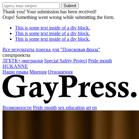
Thank you! Your submission has been received!
Oops! Something went wrong while submitting the form.
This is some text inside of a div block.
This is some text inside of a div block.
This is some text inside of a div block.
Все результаты поиска для "
Поисковая фраза
"
спецпроекты
ЛГБТК+-миграция
Special Safety Project
Pride month
HUKANNE
Наши права
Мнения
Отношения
Возможности
Pride month
sex education
art
en