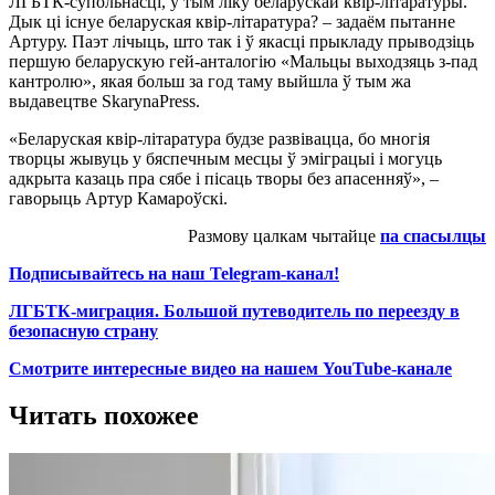
ЛГБТК-супольнасці, у тым ліку беларускай квір-літаратуры.
Дык ці існуе беларуская квір-літаратура? – задаём пытанне
Артуру. Паэт лічыць, што так і ў якасці прыкладу прыводзіць
першую беларускую гей-анталогію «Мальцы выходзяць з-пад
кантролю», якая больш за год таму выйшла ў тым жа
выдавецтве SkarynaPress.
«Беларуская квір-літаратура будзе развівацца, бо многія
творцы жывуць у бяспечным месцы ў эміграцыі і могуць
адкрыта казаць пра сябе і пісаць творы без апасенняў», –
гаворыць Артур Камароўскі.
Размову цалкам чытайце
па спасылцы
Подписывайтесь на наш Telegram-канал!
ЛГБТК-миграция. Большой путеводитель по переезду в
безопасную страну
Смотрите интересные видео на нашем YouTube-канале
Читать похожее