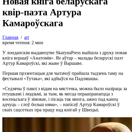
Новая кніга беларускага
квір-паэта Артура
Камароўскага
Главная
/
art
время чтения:
2
мин
У лонданскім выдавецтве SkarynaPress выйшла з друку новая
кніга вершаў «Анатомія». Яе аўтар – малады беларускі паэт
Артур Камароўскі, які жыве ў Варшаве.
Першая прэзентацыя для чытачоў прайшла тыдзень таму на
фестывалі «Тутака», які адбыўся на Падляшшы.
«Седзячы ў пакоі з відам на мястэчка, можна было назіраць за
птушкамі і людзьмі, за тым, як месца пераапранаецца з
восеньскага ў зімовае, і пісаць так многа, ажно пад канец
адчуць – слоў больш няма», – напісаў Артур Камароўскі ў
сваіх сацсетках пра працу над кнігай у Швецыі.