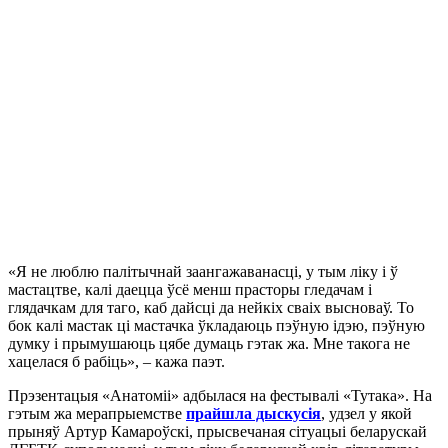
«Я не люблю палітычнай заангажаванасці, у тым ліку і ў
мастацтве, калі даецца ўсё менш прасторы гледачам і
глядачкам для таго, каб дайсці да нейкіх сваіх высноваў. То
бок калі мастак ці мастачка ўкладаюць пэўную ідэю, пэўную
думку і прымушаюць цябе думаць гэтак жа. Мне такога не
хацелася б рабіць», – кажа паэт.
Прэзентацыя «Анатоміі» адбылася на фестывалі «Тутака». На
гэтым жа мерапрыемстве
прайшла дыскусія
, удзел у якой
прыняў Артур Камароўскі, прысвечаная сітуацыі беларускай