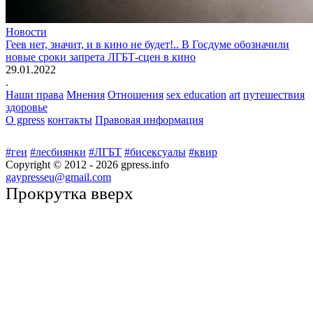
Новости
Геев нет, значит, и в кино не будет!.. В Госдуме обозначили
новые сроки запрета ЛГБТ-сцен в кино
29.01.2022
.
Наши права
Мнения
Отношения
sex education
art
путешествия
здоровье
О gpress
контакты
Правовая информация
#геи
#лесбиянки
#ЛГБТ
#бисексуалы
#квир
Copyright © 2012 -
2026
gpress.info
gaypresseu@gmail.com
Прокрутка вверх