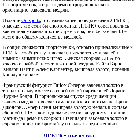
11 спортсмен:ок, открыто демонстрирующих свою
ориентацию, завоевали медали.
Издание
Outsports
, отслеживающее победы команд ЛГБТК+,
отмечает, что если бы спортсмен:ки ЛГБТК+ соревновались
как единая команда против стран мира, они бы заняли 13-е
место по общему количеству медалей.
В общей сложности спортсмен:ки, открыто принадлежащие к
ЛГБТК+ сообществу, завоевали пять золотых медалей на
зимних Олимпийских играх. Женская сборная США по
хоккею с шайбой, в состав которой входили Кайла Барнс,
Хилари Найт и Алекс Карпентер, выиграла золото, победив
Канаду в финале.
Французский фигурист Гийом Сизерон завоевал золото в
танцах на льду вместе со своей новой партнершей Лоранс
Фурнье Бодри. В горнолыжном спуске среди женщин
золотую медаль завоевала американская спортсменка Бризи
Джонсон. Эмбер Гленн выиграла золотую медаль в составе
сборной США в командном зачете по фигурному катанию.
Матильда Гремо из сборной Швейцарии завоевала золото в
соревнованиях по фристайлу на лыжах среди женщин.
ЛГБТК+ пьедестал