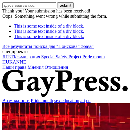
Thank you! Your submission has been received!
Oops! Something went wrong while submitting the form.
This is some text inside of a div block.
This is some text inside of a div block.
This is some text inside of a div block.
Все результаты поиска для "
Поисковая фраза
"
спецпроекты
ЛГБТК+-миграция
Special Safety Project
Pride month
HUKANNE
Наши права
Мнения
Отношения
Возможности
Pride month
sex education
art
en