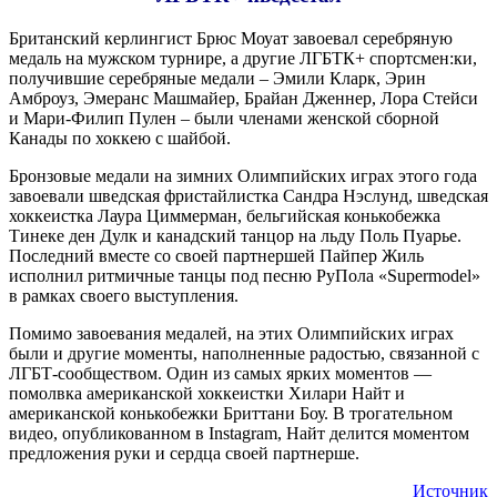
Британский керлингист Брюс Моуат завоевал серебряную
медаль на мужском турнире, а другие ЛГБТК+ спортсмен:ки,
получившие серебряные медали – Эмили Кларк, Эрин
Амброуз, Эмеранс Машмайер, Брайан Дженнер, Лора Стейси
и Мари-Филип Пулен – были членами женской сборной
Канады по хоккею с шайбой.
Бронзовые медали на зимних Олимпийских играх этого года
завоевали шведская фристайлистка Сандра Нэслунд, шведская
хоккеистка Лаура Циммерман, бельгийская конькобежка
Тинеке ден Дулк и канадский танцор на льду Поль Пуарье.
Последний вместе со своей партнершей Пайпер Жиль
исполнил ритмичные танцы под песню РуПола «Supermodel»
в рамках своего выступления.
Помимо завоевания медалей, на этих Олимпийских играх
были и другие моменты, наполненные радостью, связанной с
ЛГБТ-сообществом. Один из самых ярких моментов —
помолвка американской хоккеистки Хилари Найт и
американской конькобежки Бриттани Боу. В трогательном
видео, опубликованном в Instagram, Найт делится моментом
предложения руки и сердца своей партнерше.
Источник