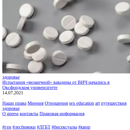
здоровье
Испытания «мозаичной» вакцины от ВИЧ начались в
Оксфордском университете
14.07.2021
.
Наши права
Мнения
Отношения
sex education
art
путешествия
здоровье
О gpress
контакты
Правовая информация
#геи
#лесбиянки
#ЛГБТ
#бисексуалы
#квир