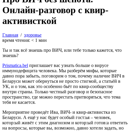
Онлайн-разговор с квир-
активисткой
Главная
/
здоровье
время чтения:
< 1
мин
Ты и так всё знаешь про ВИЧ, или тебе только кажется, что
знаешь?
Prismatica.bel
приглашает
вас узнать больше о вирусе
иммунодефицита человека. Мы разберём мифы, которые
давно пора забыть, поговорим о том, почему наличие ВИЧ в
Беларуси может обернуться не просто стигмой, а статьёй в
УК, и о том, как это особенно бьёт по квир-сообществу
внутри страны. Только честный разговор и безопасное
пространство, где можно перестать притворяться, что тема
тебя не касается.
Мероприятие проведёт Ива, ВИЧ- и квир-активистка из
Беларуси. А ещё у нас будет особый гост:ья – человек,
котор:ый живёт с этим диагнозом и котор:ый готов:а ответить
на вопрос:ы, которые вы, возможно, давно хотели задать, но