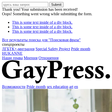
Thank you! Your submission has been received!
Oops! Something went wrong while submitting the form.
This is some text inside of a div block.
This is some text inside of a div block.
This is some text inside of a div block.
Все результаты поиска для "
Поисковая фраза
"
спецпроекты
ЛГБТК+-миграция
Special Safety Project
Pride month
HUKANNE
Наши права
Мнения
Отношения
Возможности
Pride month
sex education
art
en