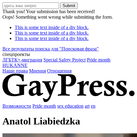
Thank you! Your submission has been received!
Oops! Something went wrong while submitting the form.
This is some text inside of a div block.
This is some text inside of a div block.
This is some text inside of a div block.
Все результаты поиска для "
Поисковая фраза
"
спецпроекты
ЛГБТК+-миграция
Special Safety Project
Pride month
HUKANNE
Наши права
Мнения
Отношения
Возможности
Pride month
sex education
art
en
Anatol Liabiedzka