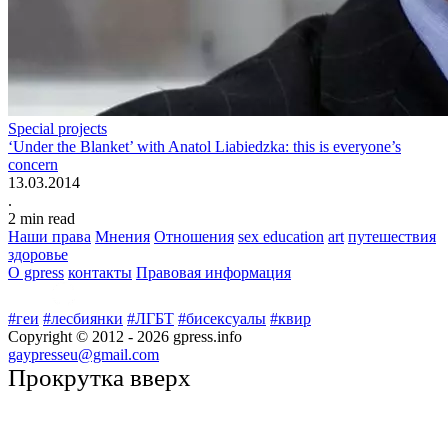
Special projects
‘Under the Blanket’ with Anatol Liabiedzka: this is everyone’s
concern
13.03.2014
.
2
min read
Наши права
Мнения
Отношения
sex education
art
путешествия
здоровье
О gpress
контакты
Правовая информация
#геи
#лесбиянки
#ЛГБТ
#бисексуалы
#квир
Copyright © 2012 -
2026
gpress.info
gaypresseu@gmail.com
Прокрутка вверх