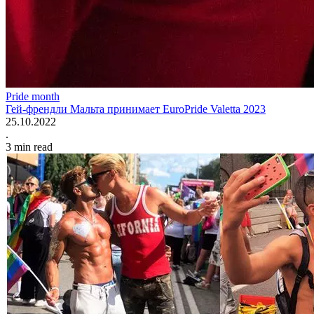
Pride month
Гей-френдли Мальта принимает EuroPride Valetta 2023
25.10.2022
.
3
min read