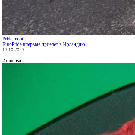
Pride month
EuroPride впервые приедет в Ирландию
15.10.2025
.
2
min read