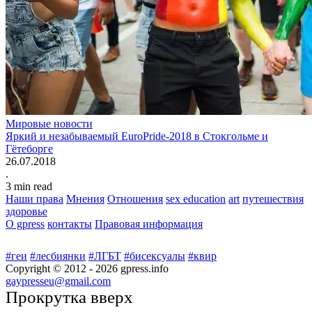
Мировые новости
Яркий и незабываемый EuroPride-2018 в Стокгольме и
Гётеборге
26.07.2018
.
3
min read
Наши права
Мнения
Отношения
sex education
art
путешествия
здоровье
О gpress
контакты
Правовая информация
#геи
#лесбиянки
#ЛГБТ
#бисексуалы
#квир
Copyright © 2012 -
2026
gpress.info
gaypresseu@gmail.com
Прокрутка вверх