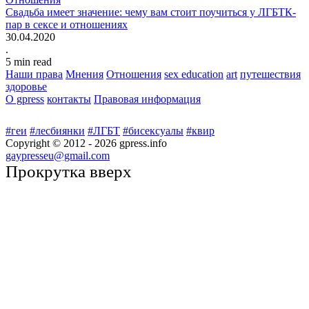
Свадьба имеет значение: чему вам стоит поучиться у ЛГБТК-
пар в сексе и отношениях
30.04.2020
.
5
min read
Наши права
Мнения
Отношения
sex education
art
путешествия
здоровье
О gpress
контакты
Правовая информация
#геи
#лесбиянки
#ЛГБТ
#бисексуалы
#квир
Copyright © 2012 -
2026
gpress.info
gaypresseu@gmail.com
Прокрутка вверх