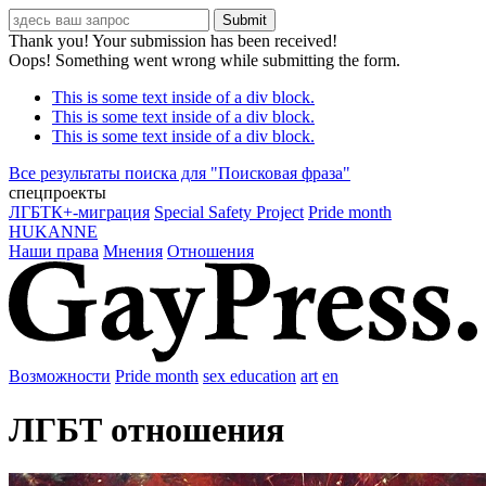
Thank you! Your submission has been received!
Oops! Something went wrong while submitting the form.
This is some text inside of a div block.
This is some text inside of a div block.
This is some text inside of a div block.
Все результаты поиска для "
Поисковая фраза
"
спецпроекты
ЛГБТК+-миграция
Special Safety Project
Pride month
HUKANNE
Наши права
Мнения
Отношения
Возможности
Pride month
sex education
art
en
ЛГБТ отношения