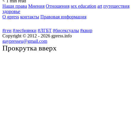
< 1
min read
Наши права
Мнения
Отношения
sex education
art
путешествия
здоровье
О gpress
контакты
Правовая информация
#геи
#лесбиянки
#ЛГБТ
#бисексуалы
#квир
Copyright © 2012 -
2026
gpress.info
gaypresseu@gmail.com
Прокрутка вверх