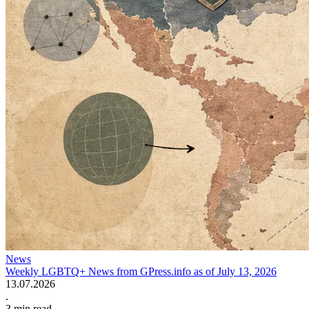
News
Weekly LGBTQ+ News from GPress.info as of July 13, 2026
13.07.2026
.
3
min read