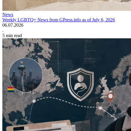
News
Weekly LGBTQ+ News from GPress.info as of July 6, 2026
06.07.2026
.
5
min read