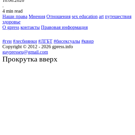
10.06.2026
.
4
min read
Наши права
Мнения
Отношения
sex education
art
путешествия
здоровье
О gpress
контакты
Правовая информация
#геи
#лесбиянки
#ЛГБТ
#бисексуалы
#квир
Copyright © 2012 -
2026
gpress.info
gaypresseu@gmail.com
Прокрутка вверх