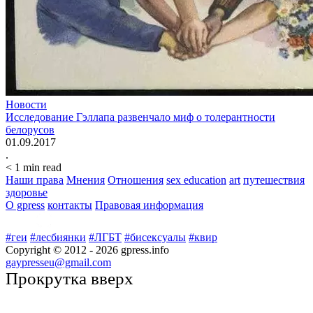
Новости
Исследование Гэллапа развенчало миф о толерантности
белорусов
01.09.2017
.
< 1
min read
Наши права
Мнения
Отношения
sex education
art
путешествия
здоровье
О gpress
контакты
Правовая информация
#геи
#лесбиянки
#ЛГБТ
#бисексуалы
#квир
Copyright © 2012 -
2026
gpress.info
gaypresseu@gmail.com
Прокрутка вверх