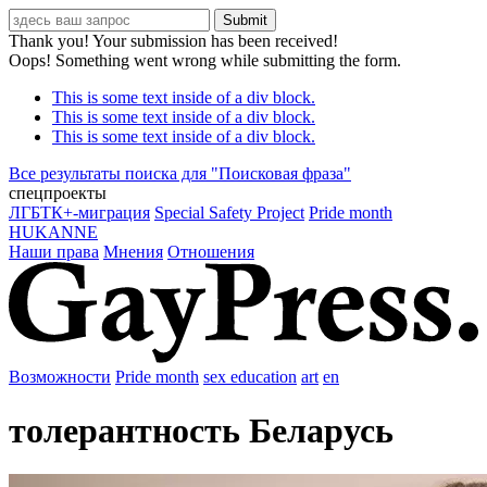
Thank you! Your submission has been received!
Oops! Something went wrong while submitting the form.
This is some text inside of a div block.
This is some text inside of a div block.
This is some text inside of a div block.
Все результаты поиска для "
Поисковая фраза
"
спецпроекты
ЛГБТК+-миграция
Special Safety Project
Pride month
HUKANNE
Наши права
Мнения
Отношения
Возможности
Pride month
sex education
art
en
толерантность Беларусь