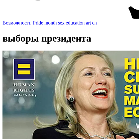
Возможности
Pride month
sex education
art
en
выборы президента