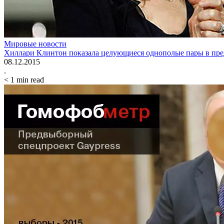
Мировые новости
Хиллари Клинтон показала целующиеся однополые пары в пр
08.12.2015
.
< 1
min read