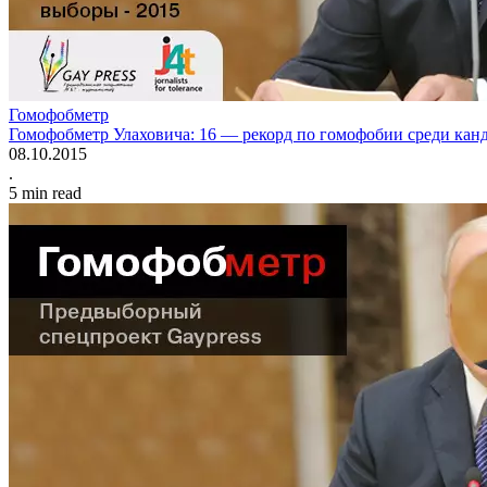
Гомофобметр
Гомофобметр Улаховича: 16 — рекорд по гомофобии среди кан
08.10.2015
.
5
min read