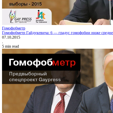
Гомофобметр
Гомофобметр Гайдукевича: 6 — градус гомофобии ниже средне
07.10.2015
.
5
min read