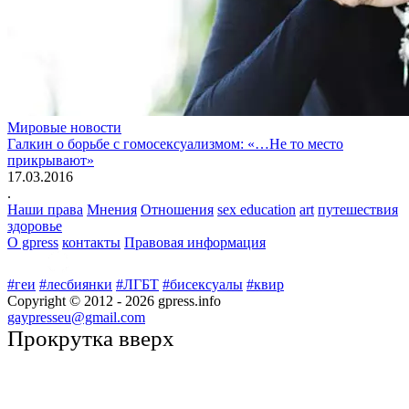
Мировые новости
Галкин о борьбе с гомосексуализмом: «…Не то место
прикрывают»
17.03.2016
.
Наши права
Мнения
Отношения
sex education
art
путешествия
здоровье
О gpress
контакты
Правовая информация
#геи
#лесбиянки
#ЛГБТ
#бисексуалы
#квир
Copyright © 2012 -
2026
gpress.info
gaypresseu@gmail.com
Прокрутка вверх