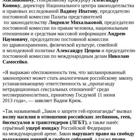
Конюку
, директору Национального центра законодательства
и правовых исследований
Вадиму Ипатову
, председателю
постоянной комиссии Палаты представителей
по законодательству
Людмиле Михальковой
, председателю
постоянной комиссии по правам человека, национальным
отношениям и средствам массовой информации
Андрею
Наумовичу
, председателю постоянной комиссии
по здравоохранению, физической культуре, семейной
и молодежной политике
Александру Цецохо
и председателю
постоянной комиссии по международным делам
Николаю
Самосейко
.
«Я выражаю обеспокоенность тем, что запланированный
законопроект может стать аналогичным российскому закону,
устанавливающему ответственность за „пропаганду
нетрадиционных сексуальных отношений“ среди
несовершеннолетних, принятому Госдумой 11 июня
2013 года», — заявляет Вадим Крюк.
«Так называемый „Закон о запрете гей-пропаганды“ вызвал
волну насилия в отношении российских лесбиянок, геев,
бисексуалов и трансгендеров (ЛГБТ)
, а также нанёс
серьёзный
ущерб имиджу
Российской Федерации
на международной арене. Закон
нарушает право на свободу
выражения мнений и свободу собраний
, а также
право