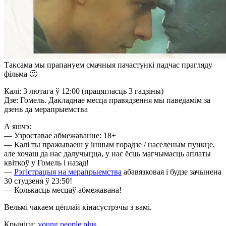
Таксама мы прапануем смачныя пачастункі падчас прагляду
фільма 🙂
Калі: 3 лютага ў 12:00 (працягласць 3 гадзіны)
Дзе: Гомель. Дакладнае месца правядзення мы паведамім за
дзень да мерапрыемства
А яшчэ:
— Узроставае абмежаванне: 18+
— Калі ты пражываеш у іншым горадзе / населеным пункце,
але хочаш да нас далучыцца, у нас ёсць магчымасць аплаты
квіткоў у Гомель і назад!
—
Рэгістрацыя на мерапрыемства
абавязковая і будзе зачынена
30 студзеня ў 23:50!
— Колькасць месцаў абмежавана!
Вельмі чакаем цёплай кінасустрэчы з вамі.
Крыніца:
young.people.plus