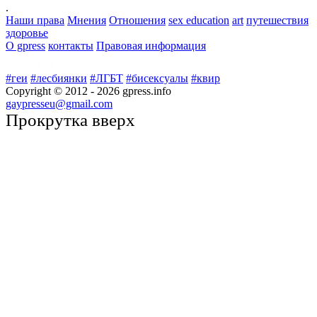
.
Наши права
Мнения
Отношения
sex education
art
путешествия
здоровье
О gpress
контакты
Правовая информация
#геи
#лесбиянки
#ЛГБТ
#бисексуалы
#квир
Copyright © 2012 -
2026
gpress.info
gaypresseu@gmail.com
Прокрутка вверх