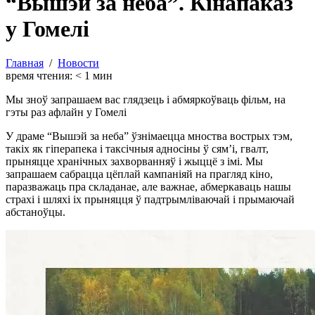
“Вышэй за неба”. Кінапаказ
у Гомелі
Главная
/
Новости
время чтения:
< 1
мин
Мы зноў запрашаем вас глядзець і абмяркоўваць фільм, на
гэты раз афлайн у Гомелі
У драме “Вышэй за неба” ўзнімаецца мноства вострых тэм,
такіх як гіперапека і таксічныя адносіны ў сям’і, гвалт,
прыняцце хранічных захворванняў і жыццё з імі. Мы
запрашаем сабрацца цёплай кампаніяй на прагляд кіно,
паразважаць пра складанае, але важнае, абмеркаваць нашы
страхі і шляхі іх прыняцця ў падтрымліваючай і прымаючай
абстаноўцы.