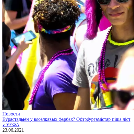
Новости
Еўрастадыён у вясёлкавых фарбах? Обэрбургамістар піша ліст
у УЕФА
23.06.2021