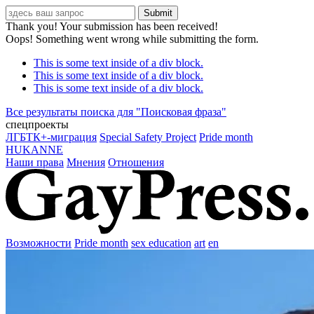
Thank you! Your submission has been received!
Oops! Something went wrong while submitting the form.
This is some text inside of a div block.
This is some text inside of a div block.
This is some text inside of a div block.
Все результаты поиска для "
Поисковая фраза
"
спецпроекты
ЛГБТК+-миграция
Special Safety Project
Pride month
HUKANNE
Наши права
Мнения
Отношения
Возможности
Pride month
sex education
art
en