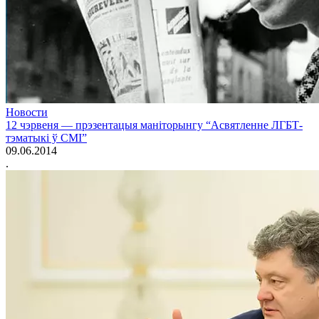
Новости
12 чэрвеня — прэзентацыя маніторынгу “Асвятленне ЛГБТ-
тэматыкі ў СМІ”
09.06.2014
.