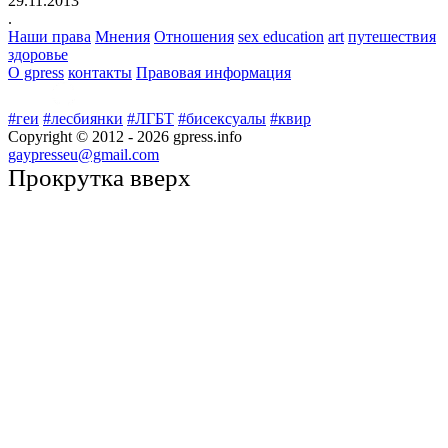
29.11.2013
.
Наши права
Мнения
Отношения
sex education
art
путешествия
здоровье
О gpress
контакты
Правовая информация
#геи
#лесбиянки
#ЛГБТ
#бисексуалы
#квир
Copyright © 2012 -
2026
gpress.info
gaypresseu@gmail.com
Прокрутка вверх