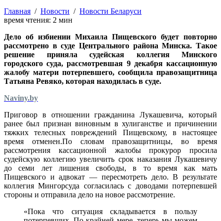
Главная
/
Новости
/
Новости Беларуси
время чтения:
2
мин
Дело об избиении Михаила Пищевского будет повторно
рассмотрено в суде Центрального района Минска. Такое
решение приняла судейская коллегия Минского
городского суда, рассмотревшая 9 декабря кассационную
жалобу матери потерпевшего, сообщила правозащитница
Татьяна Ревяко, которая находилась в суде.
Naviny.by
Приговор в отношении гражданина Лукашевича, который
ранее был признан виновным в хулиганстве и причинении
тяжких телесных повреждений Пищевскому, в настоящее
время отменен.По словам правозащитницы, во время
рассмотрения кассационной жалобы прокурор просила
судейскую коллегию увеличить срок наказания Лукашевичу
до семи лет лишения свободы, в то время как мать
Пищевского и адвокат — пересмотреть дело. В результате
коллегия Мингорсуда согласилась с доводами потерпевшей
стороны и отправила дело на новое рассмотрение.
«Пока что ситуация складывается в пользу
потерпевших. По крайней мере, теперь мы можем