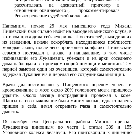
рассчитывать на адекватный приговор в
отношении обвиняемого», — прокомментировала
Ревяко решение судейской коллегии.
Напомним, ночью 25 мая нынешнего года Михаил
Пищевский был сильно избит на выходе из минского клуба, в
котором проходила гей-вечеринка. Посетителей, выходивших
из заведения, начали оскорблять находившиеся поблизости
молодые люди, после чего произошел конфликт. Пищевский
серьезно пострадал в драке, а нападавшие, в том числе
избивавший его Лукашевич, убежали и из арки соседнего
дома наблюдали за приездом скорой помощи и милиции. Там
парней заметил один из очевидцев, который самостоятельно
задержал Лукашевича и передал его сотрудникам милиции.
Врачи диагностировали у Пищевского перелом черепа и
кровоизлияние в мозг, около 20% головного мозга пришлось
удалить. Около месяца пострадавший пролежал в коме.
Шансы на его выживание были минимальные, однако парень
пришел в себя, начал открывать глаза и самостоятельно
дышать.
16 октября суд Центрального района Минска признал
Лукашевича виновным по части 1 статьи 339 и 155
Уголовного кодекса Беларуси. Его приговорили к лишению