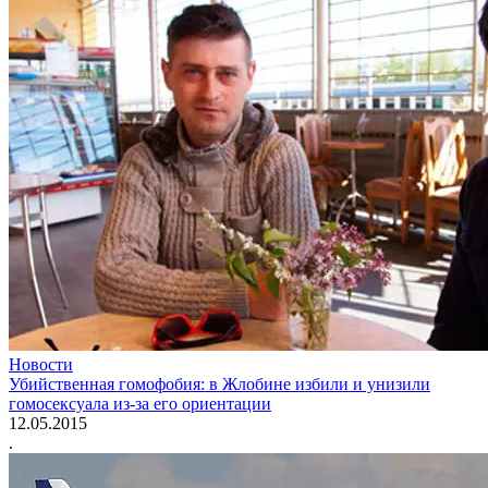
Новости
Убийственная гомофобия: в Жлобине избили и унизили
гомосексуала из-за его ориентации
12.05.2015
.