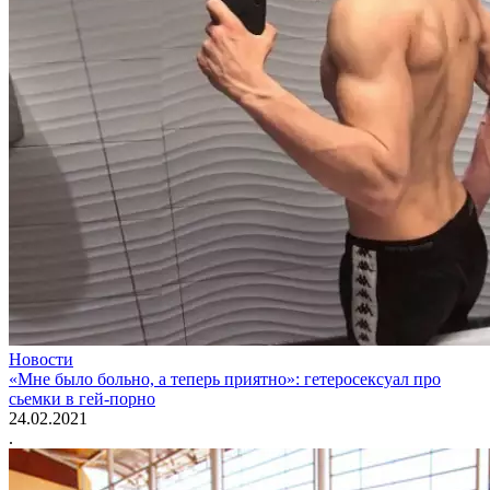
Новости
«Мне было больно, а теперь приятно»: гетеросексуал про
сьемки в гей-порно
24.02.2021
.