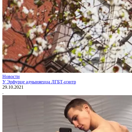
Новости
У Эрфурце адчыняецца ЛГБТ-цэнтр
29.10.2021
.