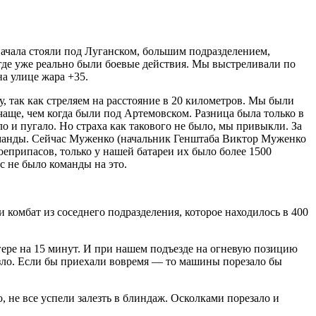
начала стояли под Луганском, большим подразделением,
, где уже реально были боевые действия. Мы выстреливали по
на улице жара +35.
, так как стреляем на расстояние в 20 километров. Мы были
аще, чем когда были под Артемовском. Разница была только в
ло и пугало. Но страха как такового не было, мы привыкли. За
команды. Сейчас Муженко (начальник Генштаба Виктор Муженко
боеприпасов, только у нашей батареи их было более 1500
с не было команды на это.
 комбат из соседнего подразделения, которое находилось в 400
агере на 15 минут. И при нашем подъезде на огневую позицию
везло. Если бы приехали вовремя — то машины порезало бы
 не все успели залезть в блиндаж. Осколками порезало и