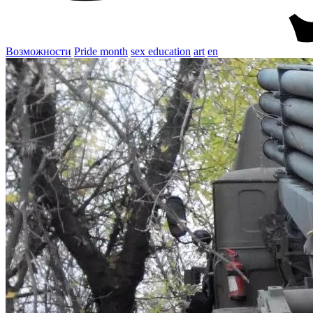
Возможности
Pride month
sex education
art
en