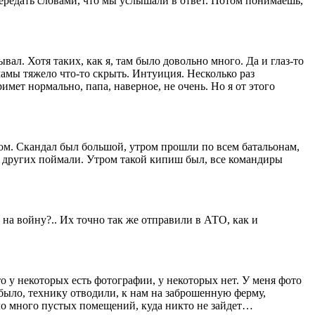
передать словами, что мы услышали в ответ. Потом понимаешь,
вал. Хотя таких, как я, там было довольно много. Да и глаз-то
 мамы тяжело что-то скрыть. Интуиция. Несколько раз
римет нормально, папа, наверное, не очень. Но я от этого
сом. Скандал был большой, утром прошли по всем батальонам,
же других поймали. Утром такой кипиш был, все командиры
 на войну?.. Их точно так же отправили в АТО, как и
то у некоторых есть фотографии, у некоторых нет. У меня фото
было, технику отводили, к нам на заброшенную ферму,
ло много пустых помещений, куда никто не зайдет…