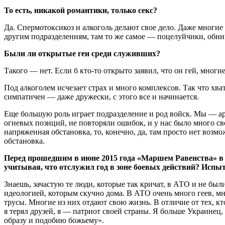
То есть, никакой романтики, только секс?
Да. Спермотоксикоз и алкоголь делают свое дело. Даже многие
другим подразделениям, там то же самое — поцелуйчики, обни
Были ли открытые геи среди служивших?
Такого — нет. Если б кто-то открыто заявил, что он гей, мног
Под алкоголем исчезает страх и много комплексов. Так что хват
симпатичен — даже дружески, с этого все и начинается.
Еще большую роль играет подразделение и род войск. Мы — ар
огневых позиций, не повторяли ошибок, и у нас было много св
напряженная обстановка, то, конечно, да, там просто нет возм
обстановка.
Перед прошедшим в июне 2015 года «Маршем Равенства» в се
учитывая, что отслужил год в зоне боевых действий? Испы
Знаешь, зачастую те люди, которые так кричат, в АТО и не был
идеологией, которым скучно дома. В АТО очень много геев, мн
трусы. Многие из них отдают свою жизнь. В отличие от тех, кт
я терял друзей, я — патриот своей страны. Я больше Украинец,
образу и подобию божьему».