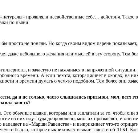
 «натуралы» проявляли несвойственные себе… действия. Такое ве
мки по пьяни.
ие бы просто не поняли. Но когда своим видом парень показывает
ает даже небольшого желания или мыслей в эту сторону. Тем боле
тиллеристы, и зачастую не находимся в напряженной ситуации, 
ободного времени. А если пехота, которая живет в окопах, на н
ожности и времени думать о чем-то подобном. Тем более они зача
ти, да и не только, часто слышались призывы, мол, всех ге
тывал злость?
и. Это обычные шавки, которым или заплатили за то, чтобы они з
огие из них идут туда добровольно, многих призывают, и они не
о нападает на «Марши Равенства» и выкрикивает что-то отрицател
 чем то быдло, которое выкрикивает всякие гадости об ЛГБТ. Бог