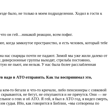
зде было, не только в моем подразделении. Ходил в гости к
, что он гей…никакой реакции, всем пофиг.
е, когда замкнутое пространство, и есть человек, который тебе
на нас снаряды почти не падают. Зимой мы уже жили далеко от
их диверсионные группы выходят, стрельба постоянно,
стую не пьют, им нельзя. У нас была более расслабленная
ев надо в АТО отправить. Как ты воспринимал это,
а кем-то бегали и что-то кричали, либо пенсионеры с совковой
 скрываются, не бегут, не откупаются и не прячутся. Они — не
ьное о геях и об АТО. Я гей, я был в АТО год, я видел смерть,
 им судья. Ибо, как говорится в Библии, «мы сотворены по