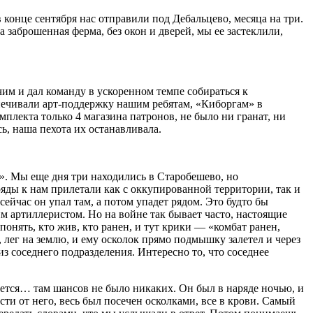
 конце сентября нас отправили под Дебальцево, месяца на три.
заброшенная ферма, без окон и дверей, мы ее застеклили,
ачим и дал команду в ускоренном темпе собираться к
спечивали арт-поддержку нашим ребятам, «Киборгам» в
плекта только 4 магазина патронов, не было ни гранат, ни
ь, наша пехота их останавливала.
». Мы еще дня три находились в Старобешево, но
ряды к нам прилетали как с оккупированной территории, так и
сейчас он упал там, а потом упадет рядом. Это будто бы
м артиллеристом. Но на войне так бывает часто, настоящие
онять, кто жив, кто ранен, и тут крики — «комбат ранен,
, лег на землю, и ему осколок прямо подмышку залетел и через
з соседнего подразделения. Интересно то, что соседнее
учается… там шансов не было никаких. Он был в наряде ночью, и
ести от него, весь был посечен осколками, все в крови. Самый