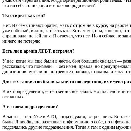
ужас был через два дня, когда офицеры звонили родителям. «И
что на себя-то пофиг, а вот каково родителям?
Ты открыт как гей?
Нет. Из семьи знают братья, мать с отцом не в курсе, на работе
уже набитый, видно, кто есть кто. Хотя мама, она, конечно, то
спрашивала, не гей ли я. Я отвечал, что нет. Но я сейчас не з
ничего не потеряю.
Есть ли в армии ЛГБТ, встречал?
У нас, когда мы еще были в части, был большой скандал — раз
рассказали, что поймали — без имен, правда, но предупреждал
дивизионов чуть ли не по тревоге подняли, втюхивали какую-
Для тех танкистов были какие-то последствия, их имена ра
В их подразделении, естественно, все знали. Но последствий н
остальных.
А в твоем подразделении?
В части — нет. Уже в АТО, когда служил, встречались. Есть же 
были. Я вообще не разглашал информацию о себе, но и фото не
подселялись другие подразделения. Тогда я там с одним мужч