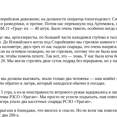
ллерийском дивизионе, на должности оператор-топогеодезист. С
а, и разведчики, и прочие. Потом нас перекинули под Артемовск
 БМ 21 «Град» их — 40 штук. Было очень тяжело, особенно когда 
: мы, артиллеристы, по большей части находимся глубоко в тылу
. До Иловайского котла под Старобешево мы стреляли намного ч
 километре, двух-трех от нас падали снаряды, это очень напряга
или на огневую позицию, но не стреляли, потому что не было 
ов, чтобы помочь пехоте. Так вот, это — ложь. У нас была куча 
 20. Мы могли стрелять двое суток подряд без перерывов, но у на
 мы должны выезжать, знали только два человека — наш комбат и
ли обратно в лагерь, который находился обычно в посадке.
5 утра, а из-за неисправности ветрового ружья задержались в л
 системы РЗСО «Ураган». Мы просто не успели подъехать, нам по
агерь упало два кассетных снаряда РСЗО «Ураган».
ыгали в блиндажи, что многих и спасло. Но не всем так повезло,
 два 200-х.