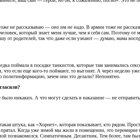
звините, ваш сын — герой, но он, к сожалению, погиб». Это не 
 тоже не рассказываю — оно им не надо. В армии тоже не рассказы
т человек, который знает меня лучше, чем я себя сам. Поэтому от
авишу от родителей, так что даже если узнают — думаю, мама восп
ведка поймала в посадке танкистов, которые там занимались сек
и, что если еще кого-то поймают, то выгонят. А через неделю у
то политинформацию, зачем они это делали? Непонятно.
згласили?
е было никаких. А что могут сделать в наказание — не отправить
такая штука, как «Хорнет», которая показывает, кто рядом. Прос
 прятал. Когда уже зимой мы жили в помещении, это перемирие 
иной познакомился. Симпатичным. Десантник. Тем более, там бы