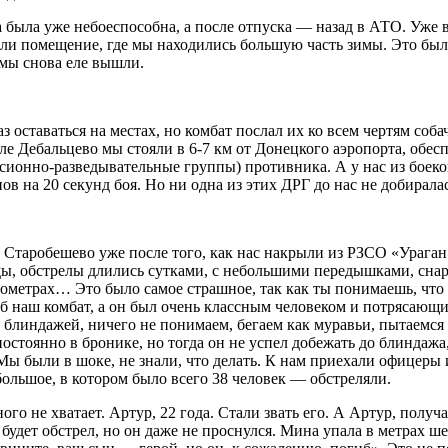
 была уже небоеспособна, а после отпуска — назад в АТО. Уже в
ли помещение, где мы находились большую часть зимы. Это была 
 мы снова еле вышли.
з оставаться на местах, но комбат послал их ко всем чертям соб
ле Дебальцево мы стояли в 6-7 км от Донецкого аэропорта, обе
сионно-разведывательные группы) противника. А у нас из боеком
в на 20 секунд боя. Но ни одна из этих ДРГ до нас не добиралас
 Старобешево уже после того, как нас накрыли из РЗСО «Ураган
яды, обстрелы длились сутками, с небольшими передышками, сна
илометрах… Это было самое страшное, так как ты понимаешь, что 
б наш комбат, а он был очень классным человеком и потрясающи
блиндажей, ничего не понимаем, бегаем как муравьи, пытаемся п
постоянно в бронике, но тогда он не успел добежать до блиндажа
 были в шоке, не знали, что делать. К нам приехали офицеры и
ебольшое, в котором было всего 38 человек — обстреляли.
ного не хватает. Артур, 22 года. Стали звать его. А Артур, пол
и будет обстрел, но он даже не проснулся. Мина упала в метрах ш