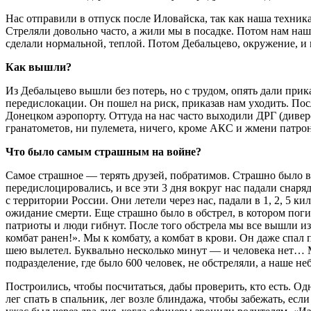
Нас отправили в отпуск после Иловайска, так как наша техника
Стреляли довольно часто, а жили мы в посадке. Потом нам наш
сделали нормальной, теплой. Потом Дебальцево, окружение, и
Как вышли?
Из Дебальцево вышли без потерь, но с трудом, опять дали прика
передислокации. Он пошел на риск, приказав нам уходить. Пос
Донецком аэропорту. Оттуда на нас часто выходили ДРГ (дивер
гранатометов, ни пулемета, ничего, кроме АКС и жмени патроно
Что было самым страшным на войне?
Самое страшное — терять друзей, побратимов. Страшно было в
передислоцировались, и все эти 3 дня вокруг нас падали снар
с территории России. Они летели через нас, падали в 1, 2, 5 к
ожидание смерти. Еще страшно было в обстрел, в котором поги
патриоты и люди гибнут. После того обстрела мы все вышли из 
комбат ранен!». Мы к комбату, а комбат в крови. Он даже спал 
шею вылетел. Буквально несколько минут — и человека нет… Мы
подразделение, где было 600 человек, не обстреляли, а наше н
Построились, чтобы посчитаться, дабы проверить, кто есть. Од
лег спать в спальник, лег возле блиндажа, чтобы забежать, есл