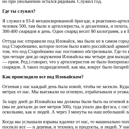
но при увольнении остался рядовым. Служил год.
Где ты служил?
Я служил в 93-й механизированной бригаде, в реактивно-арти
человек 500, там были и артиллеристы, и десантники, и пехот
300-400 снарядов в день. Один снаряд весит 80 килограмм, а в
Оттуда нас отправили под Иловайск, мы были не в самом городе
под Старобешево, которое потом было взято российской армией
том, что под Старобешево нас постоянно обстреливали. Где-то в
три-четыре дня до окружения Иловайска мы четыре дня выход
— прим. Ред.) говорит, что у артиллеристов не было боеприпас
снарядов. А таких подразделений, как мы, вокруг было батарей
Как происходило все под Иловайском?
Огневая у нас каждый день была новой, чтобы не засекли. Куда
метрах от нас. Мы выезжали на огневую, отрабатывали и уезжа
За пару дней до Иловайска мы должны были быть на огневой в 
(мы не доехали до нее метров 500), туда упало два фугаса, с
осколками, как и людей. А через 3 минуты на наш небольшой л
Когда мы услышали взрывы вдалеке от нас, то машинально попр
посекло все — и деревья, и технику, и продукты, и людей. У нас