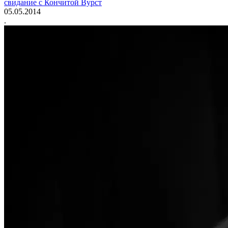
свидание с Кончитой Вурст
05.05.2014
.