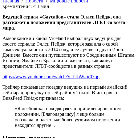
Главная
/
Новости
/
Мировые новости
время чтения:
< 1
мин
Ведущей сериал «Gaycation» стала Эллен Пейдж, она
расскажет о положении представителей ЛГБТ со всего
мира.
Американский канал Viceland выбрал двух ведущих для
своего сериала: Эллен Пейдж, которая заявила о своей
гомосексуальности в 2014 году, и ее лучшего друга Иэна
Дэниела. Вместе они путешествуют по Соединенным Штатам,
Японии, Ямайке и Бразилии и выясняют, как живут
представители ЛГБТ-сообщества в разных странах.
https://www.youtube.com/watch?v=fToW-5r07qg
Трейлер показывает поездку ведущих на первый ямайский
гей-парад прогулку по гей-району Токио. В интервью
BuzzFeed Пэйдж призналась:
«Я лесбиянка, находящаяся в привилегированном
положении. [Благодаря шоу] я еще больше
осознала, в насколько более уязвимом положении
находятся другие».