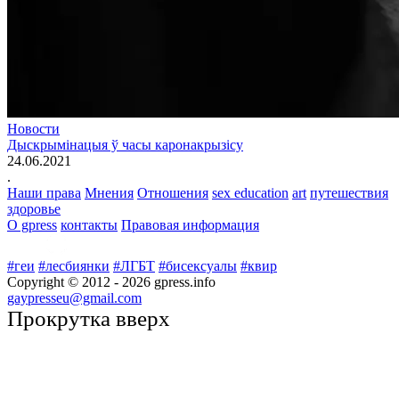
Новости
Дыскрымінацыя ў часы каронакрызісу
24.06.2021
.
Наши права
Мнения
Отношения
sex education
art
путешествия
здоровье
О gpress
контакты
Правовая информация
#геи
#лесбиянки
#ЛГБТ
#бисексуалы
#квир
Copyright © 2012 -
2026
gpress.info
gaypresseu@gmail.com
Прокрутка вверх