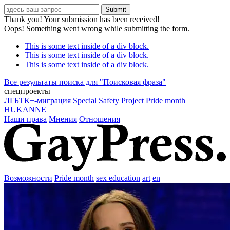
Thank you! Your submission has been received!
Oops! Something went wrong while submitting the form.
This is some text inside of a div block.
This is some text inside of a div block.
This is some text inside of a div block.
Все результаты поиска для "
Поисковая фраза
"
спецпроекты
ЛГБТК+-миграция
Special Safety Project
Pride month
HUKANNE
Наши права
Мнения
Отношения
Возможности
Pride month
sex education
art
en