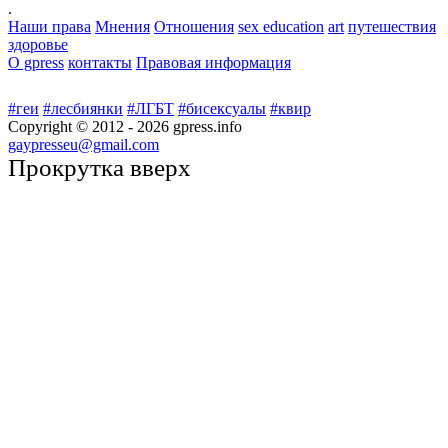
.
Наши права
Мнения
Отношения
sex education
art
путешествия
здоровье
О gpress
контакты
Правовая информация
#геи
#лесбиянки
#ЛГБТ
#бисексуалы
#квир
Copyright © 2012 -
2026
gpress.info
gaypresseu@gmail.com
Прокрутка вверх