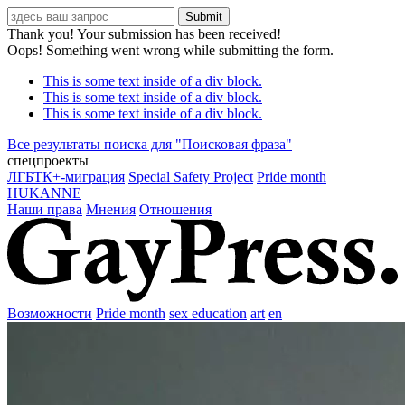
Thank you! Your submission has been received!
Oops! Something went wrong while submitting the form.
This is some text inside of a div block.
This is some text inside of a div block.
This is some text inside of a div block.
Все результаты поиска для "
Поисковая фраза
"
спецпроекты
ЛГБТК+-миграция
Special Safety Project
Pride month
HUKANNE
Наши права
Мнения
Отношения
Возможности
Pride month
sex education
art
en