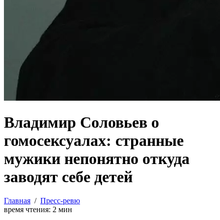
Владимир Соловьев о
гомосексуалах: странные
мужики непонятно откуда
заводят себе детей
Главная
/
Пресс-ревю
время чтения:
2
мин