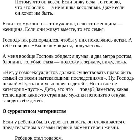
Потому что он козел. Если вижу осла, то говорю,
что это ослик — а не мишка косолапый. Даже если
он хочет им быть.
Если это мужчина — то мужчина, если это женщина —
женщина. Если они живут вместе, то это семья.
Господь так распорядился, чтобы у них появлялись детки. А
тебе говорят: «Вы не демократы, получается».
А меня вообще Господь обидел: я думал, я два метра ростом,
блондин, голубые глаза — подхожу к зеркалу, вижу, ложь.
«Нет, у гомосексуалистов должно существовать право быть
семьей со всеми вытекающими последствиями». Ну, Господь
не дал! «Пусть они усыновляют детей». Но это же не
категория «пусть». Дети, это что — товар? Заметьте, какая
тенденция: какие-то странные мужики непонятно откуда
заводят себе детей.
О суррогатном материнстве
Если у ребенка была суррогатная мать, он сталкивается с
предательством в самый первый момент своей жизни.
Ребенок стал товаром.