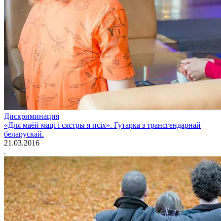
Дискриминация
«Для маёй маці і сястры я псіх». Гутарка з трансгендарнай
беларускай.
21.03.2016
.