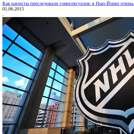
Как нацисты преследовали гомосексуалов: в Нью-Йорке откры
01.06.2015
.