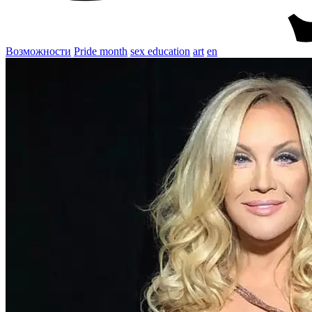
Возможности
Pride month
sex education
art
en