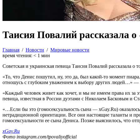
Таисия Повалий рассказала о
Главная
/
Новости
/
Мировые новости
время чтения:
< 1
мин
Советская и украинская певица Таисия Повалий рассказала о т
«То, что Денис пошутил, ну, это да, был какой-то момент пиа
отношусь с глубоким уважением к выбору других людей…» — с
«Каждый человек живет как хочет, и мы не имеем права их за 
певица, известная в России дуэтами с Николаем Басковым и 
«…Если бы это (гомосексуальность сына — xGay.Ru) оказалось п
нетрадиционной ориентации. Все они настоящие таланты и п
гомосексуальности ее сына Дениса. Позже выяснилось, что от
xGay.Ru
Фото instagram.com/tpovaliyofficial