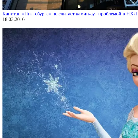
Капитан «Питтсбурга» не считает камин-аут проблемой в НХЛ
18.03.2016
.