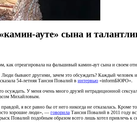
 «камин-ауте» сына и талантли
ом, как отреагировала на фальшивый камин-аут сына и своем от
ра. Люди бывают другими, зачем это обсуждать? Каждый человек 
казала 54-летняя Таисия Повалий в
интервью
«informБЮРО».
это осуждать. У меня очень много друзей нетрадиционной сексуа
Стасом Михайловым.
равдой, я все равно бы от него никогда не отказалась. Кроме т
росто хорошие люди», —
говорила
Таисия Повалий в 2011 году вс
прыск Повалий подобным образом всего лишь хотел привлечь к с