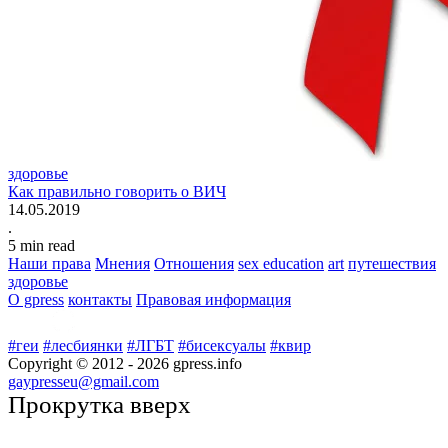
здоровье
Как правильно говорить о ВИЧ
14.05.2019
.
5 min read
Наши права
Мнения
Отношения
sex education
art
путешествия
здоровье
О gpress
контакты
Правовая информация
#геи
#лесбиянки
#ЛГБТ
#бисексуалы
#квир
Copyright © 2012 -
2026
gpress.info
gaypresseu@gmail.com
Прокрутка вверх