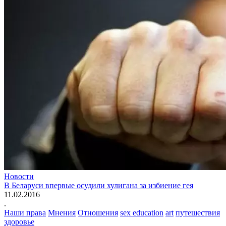
Новости
В Беларуси впервые осудили хулигана за избиение гея
11.02.2016
.
Наши права
Мнения
Отношения
sex education
art
путешествия
здоровье