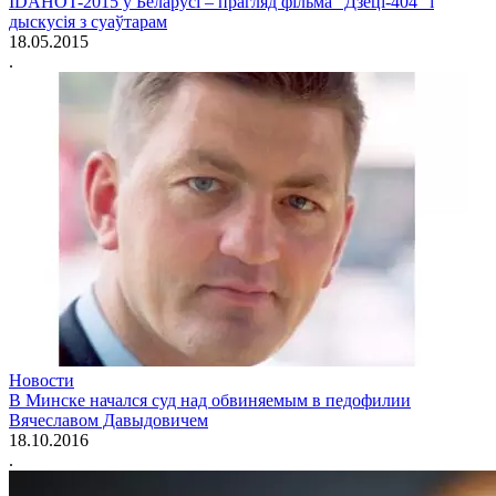
IDAHOT-2015 у Беларусі – прагляд фільма “Дзеці-404” і
дыскусія з суаўтарам
18.05.2015
.
Новости
В Минске начался суд над обвиняемым в педофилии
Вячеславом Давыдовичем
18.10.2016
.