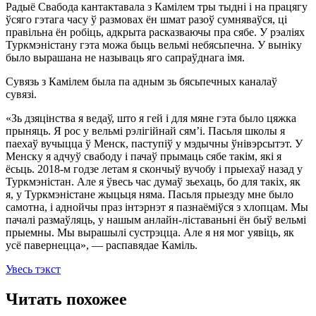
Радыё Свабода кантактавала з Камілем тры тыдні і на працягу
ўсяго гэтага часу ў размовах ён шмат разоў сумняваўся, ці
правільна ён робіць, адкрыта расказваючы пра сябе. У рэаліях
Туркмэністану гэта можа быць вельмі небясьпечна. У выніку
было вырашана не называць яго сапраўднага імя.
Сувязь з Камілем была па адным зь бясьпечных каналаў
сувязі.
«Зь дзяцінства я ведаў, што я гей і для мяне гэта было цяжка
прыняць. Я рос у вельмі рэлігійнай сям’і. Пасьля школы я
паехаў вучыцца ў Менск, паступіў у мэдычны ўнівэрсытэт. У
Менску я адчуў свабоду і пачаў прымаць сябе такім, які я
ёсьць. 2018-м годзе летам я скончыў вучобу і прыехаў назад у
Туркмэністан. Але я ўвесь час думаў зьехаць, бо для такіх, як
я, у Туркмэністане жыцьця няма. Пасьля прыезду мне было
самотна, і аднойчы праз інтэрнэт я пазнаёміўся з хлопцам. Мы
пачалі размаўляць, у нашым анлайн-ліставаньні ён быў вельмі
прыемны. Мы вырашылі сустрэцца. Але я ня мог уявіць, як
усё павернецца», — распавядае Каміль.
Увесь тэкст
Читать похожее