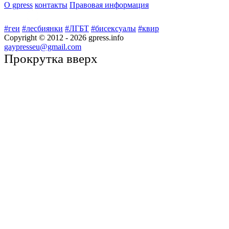
О gpress
контакты
Правовая информация
#геи
#лесбиянки
#ЛГБТ
#бисексуалы
#квир
Copyright © 2012 -
2026
gpress.info
gaypresseu@gmail.com
Прокрутка вверх