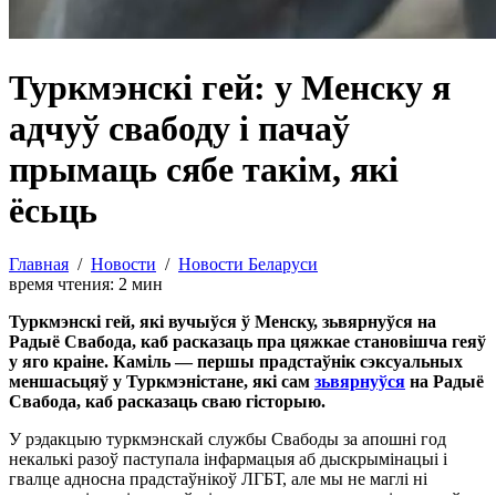
Туркмэнскі гей: у Менску я
адчуў свабоду і пачаў
прымаць сябе такім, які
ёсьць
Главная
/
Новости
/
Новости Беларуси
время чтения:
2
мин
Туркмэнскі гей, які вучыўся ў Менску, зьвярнуўся на
Радыё Свабода, каб расказаць пра цяжкае становішча геяў
у яго краіне. Каміль — першы прадстаўнік сэксуальных
меншасьцяў у Туркмэністане, які сам
зьвярнуўся
на Радыё
Свабода, каб расказаць сваю гісторыю.
У рэдакцыю туркмэнскай службы Свабоды за апошні год
некалькі разоў паступала інфармацыя аб дыскрымінацыі і
гвалце адносна прадстаўнікоў ЛГБТ, але мы не маглі ні