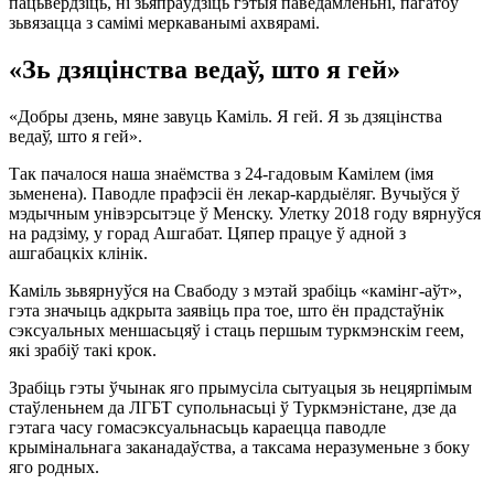
пацьвердзіць, ні зьяпраўдзіць гэтыя паведамленьні, пагатоў
зьвязацца з самімі меркаванымі ахвярамі.
«Зь дзяцінства ведаў, што я гей»
«Добры дзень, мяне завуць Каміль. Я гей. Я зь дзяцінства
ведаў, што я гей».
Так пачалося наша знаёмства з 24-гадовым Камілем (імя
зьменена). Паводле прафэсіі ён лекар-кардыёляг. Вучыўся ў
мэдычным унівэрсытэце ў Менску. Улетку 2018 году вярнуўся
на радзіму, у горад Ашгабат. Цяпер працуе ў адной з
ашгабацкіх клінік.
Каміль зьвярнуўся на Свабоду з мэтай зрабіць «камінг-аўт»,
гэта значыць адкрыта заявіць пра тое, што ён прадстаўнік
сэксуальных меншасьцяў і стаць першым туркмэнскім геем,
які зрабіў такі крок.
Зрабіць гэты ўчынак яго прымусіла сытуацыя зь нецярпімым
стаўленьнем да ЛГБТ супольнасьці ў Туркмэністане, дзе да
гэтага часу гомасэксуальнасьць караецца паводле
крымінальнага заканадаўства, а таксама неразуменьне з боку
яго родных.