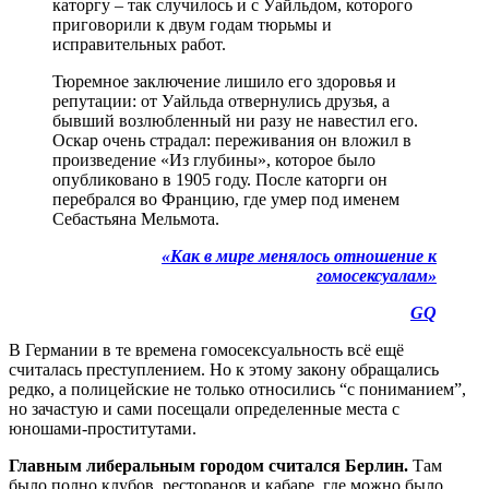
каторгу – так случилось и с Уайльдом, которого
приговорили к двум годам тюрьмы и
исправительных работ.
Тюремное заключение лишило его здоровья и
репутации:
от Уайльда отвернулись друзья, а
бывший возлюбленный ни разу не навестил его
.
Оскар очень страдал: переживания он вложил в
произведение «Из глубины», которое было
опубликовано в 1905 году. После каторги он
перебрался во Францию, где умер под именем
Себастьяна Мельмота.
«Как в мире менялось отношение к
гомосексуалам»
GQ
В Германии в те времена гомосексуальность всё ещё
считалась преступлением. Но к этому закону обращались
редко, а полицейские не только относились “с пониманием”,
но зачастую и сами посещали определенные места с
юношами-проститутами.
Главным либеральным городом считался Берлин.
Там
было полно клубов, ресторанов и кабаре, где можно было