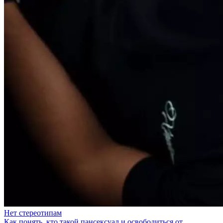
Нет стереотипам
Как понять, кто такой пансексуал и освободиться от