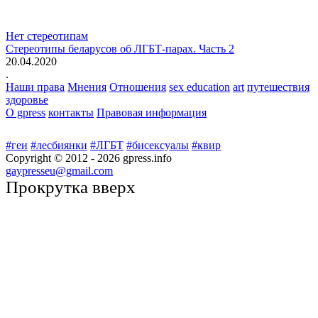
Нет стереотипам
Стереотипы беларусов об ЛГБТ-парах. Часть 2
20.04.2020
.
Наши права
Мнения
Отношения
sex education
art
путешествия
здоровье
О gpress
контакты
Правовая информация
#геи
#лесбиянки
#ЛГБТ
#бисексуалы
#квир
Copyright © 2012 -
2026
gpress.info
gaypresseu@gmail.com
Прокрутка вверх