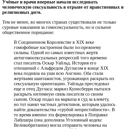
Учёные и врачи впервые начали исследовать
человеческую сексуальность в отрыве от нравственных и
религиозных догм.
Тем не менее, во многих странах существовали не только
суровые наказания за гомосексуальность, но и сильное
общественное порицание:
В Соединенном Королевстве в XIX веке
гомофобные настроения были по-прежнему
сильны. Одной из самых известных жертв
антигомосексуальных репрессий того времени
стал писатель Оскар Уайльд. История его
отношений с Альфредом Дугласом в конце XIX
века подняла на уши всю Англию. Оба стали
жертвами шантажистов, угрожающих раскрыть их
сексуальную ориентацию. Уайльда преследовал
еще и отец Дугласа: маркиз Куинсберри пытался
раскрыть интимную связь писателя со своим
сыном. Оскар подал на маркиза в суд за клевету,
но тот нанял частных детективов, которым удалось
найти доказательства «грубой непристойности». В
то время именно эта формулировка в Поправке
Лабушера (она дополняла Уголовный кодекс
Великобритании) могла отправить человека на