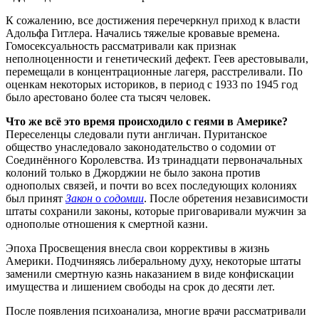
К сожалению, все достижения перечеркнул приход к власти
Адольфа Гитлера. Начались тяжелые кровавые времена.
Гомосексуальность рассматривали как признак
неполноценности и генетический дефект. Геев арестовывали,
перемещали в концентрационные лагеря, расстреливали. По
оценкам некоторых историков, в период с 1933 по 1945 год
было арестовано более ста тысяч человек.
Что же всё это время происходило с геями в Америке?
Переселенцы следовали пути англичан. Пуританское
общество унаследовало законодательство о содомии от
Соединённого Королевства. Из тринадцати первоначальных
колоний только в Джорджии не было закона против
однополых связей, и почти во всех последующих колониях
был принят
Закон
о
содомии
. После обретения независимости
штаты сохранили законы, которые приговаривали мужчин за
однополые отношения к смертной казни.
Эпоха Просвещения внесла свои коррективы в жизнь
Америки. Подчиняясь либеральному духу, некоторые штаты
заменили смертную казнь наказанием в виде конфискации
имущества и лишением свободы на срок до десяти лет.
После появления психоанализа, многие врачи рассматривали