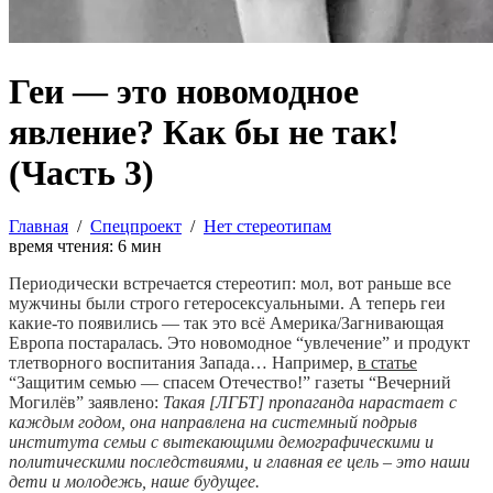
Геи — это новомодное
явление? Как бы не так!
(Часть 3)
Главная
/
Спецпроект
/
Нет стереотипам
время чтения:
6
мин
Периодически встречается стереотип: мол, вот раньше все
мужчины были строго гетеросексуальными. А теперь геи
какие-то появились — так это всё Америка/Загнивающая
Европа постаралась. Это новомодное “увлечение” и продукт
тлетворного воспитания Запада…
Например,
в статье
“
Защитим семью — спасем Отечество!
” газеты “Вечерний
Могилёв” заявлено:
Такая [ЛГБТ] пропаганда нарастает с
каждым годом, она направлена на системный подрыв
института семьи с вытекающими демографическими и
политическими последствиями, и главная ее цель – это наши
дети и молодежь, наше будущее.