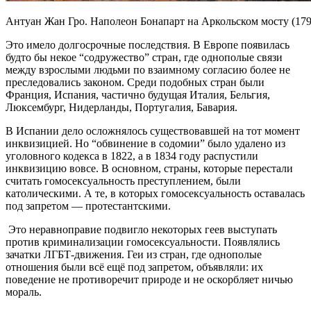
Антуан Жан Гро. Наполеон Бонапарт на Аркольском мосту (1
Это имело долгосрочные последствия. В Европе появилась
будто бы некое “содружество” стран, где однополые связи
между взрослыми людьми по взаимному согласию более не
преследовались законом. Среди подобных стран были
Франция, Испания, частично будущая Италия, Бельгия,
Люксембург, Нидерланды, Португалия, Бавария.
В Испании дело осложнялось существовавшей на тот момент
инквизицией. Но “обвинение в содомии” было удалено из
уголовного кодекса в 1822, а в 1834 году распустили
инквизицию вовсе.
В основном, страны, которые перестали
считать гомосексуальность преступлением, были
католическими. А те, в которых гомосексуальность оставалась
под запретом — протестантскими.
Это неравноправие подвигло некоторых геев выступать
против криминализации гомосексуальности. Появлялись
зачатки ЛГБТ-движения. Геи из стран, где однополые
отношения были всё ещё под запретом, объявляли: их
поведение не противоречит природе и не оскорбляет ничью
мораль.