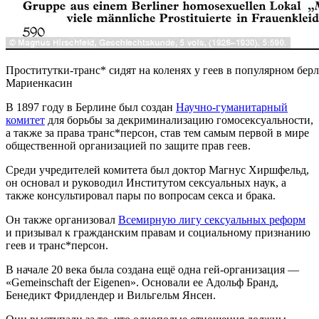
Проститутки-транс* сидят на коленях у геев в популярном бер
Мариенкасин
В 1897 году в Берлине был создан
Научно-гуманитарный
комитет
для борьбы за декриминализацию гомосексуальности,
а также за права транс*персон, став тем самым первой в мире
общественной организацией по защите прав геев.
Среди учредителей комитета был доктор Магнус Хиршфельд,
он основал и руководил Институтом сексуальных наук, а
также консультировал пары по вопросам секса и брака.
Он также организовал
Всемирную лигу сексуальных реформ
и призывал к гражданским правам и социальному признанию
геев и транс*персон.
В начале 20 века была создана ещё одна гей-организация —
«Gemeinschaft der Eigenen». Основали ее Адольф Бранд,
Бенедикт Фридлендер и Вильгельм Янсен.