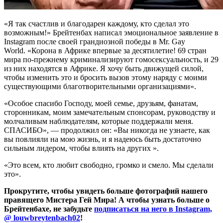
«Я так счастлив и благодарен каждому, кто сделал это
возможным!» Брейтенбах написал эмоциональное заявление в
Instagram после своей грандиозной победы в Mr. Gay
World. «Корона в Африке впервые за десятилетие! 69 стран
мира по-прежнему криминализируют гомосексуальность, и 29
из них находятся в Африке. Я хочу быть движущей силой,
чтобы изменить это и бросить вызов этому наряду с моими
существующими благотворительными организациями».
«Особое спасибо Господу, моей семье, друзьям, фанатам,
сторонникам, моим замечательным спонсорам, руководству и
молчаливым наблюдателям, которые поддержали меня.
СПАСИБО», — продолжил он: «Вы никогда не узнаете, как
вы повлияли на мою жизнь, и я надеюсь быть достаточно
сильным лидером, чтобы влиять на других ».
«Это всем, кто любит свободно, громко и смело. Мы сделали
это».
Прокрутите, чтобы увидеть больше фотографий нашего
правящего Мистера Гей Мира! А чтобы узнать больше о
Брейтенбахе, не забудьте
подписаться на него в Instagram,
@ louwbreytenbach02
!