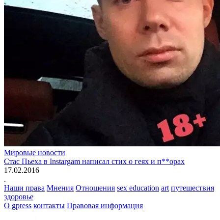
Мировые новости
Стас Пьеха в Instargam написал стих о геях и п**орах
17.02.2016
.
Наши права
Мнения
Отношения
sex education
art
путешествия
здоровье
О gpress
контакты
Правовая информация