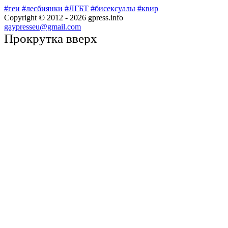
#геи
#лесбиянки
#ЛГБТ
#бисексуалы
#квир
Copyright © 2012 -
2026
gpress.info
gaypresseu@gmail.com
Прокрутка вверх