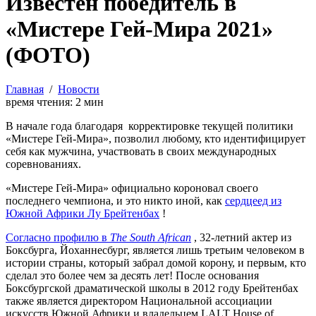
Известен победитель в
«Мистере Гей-Мира 2021»
(ФОТО)
Главная
/
Новости
время чтения:
2
мин
В начале года благодаря корректировке текущей политики
«Мистере Гей-Мира», позволил любому, кто идентифицирует
себя как мужчина, участвовать в своих международных
соревнованиях.
«Мистере Гей-Мира» официально короновал своего
последнего чемпиона, и это никто иной, как
сердцеед из
Южной Африки Лу Брейтенбах
!
Согласно профилю в
The South African
, 32-летний актер из
Боксбурга, Йоханнесбург, является лишь третьим человеком в
истории страны, который забрал домой корону, и первым, кто
сделал это более чем за десять лет! После основания
Боксбургской драматической школы в 2012 году Брейтенбах
также является директором Национальной ассоциации
искусств Южной Африки и владельцем LALT House of