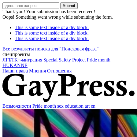
Thank you! Your submission has been received!
Oops! Something went wrong while submitting the form.
This is some text inside of a div block.
This is some text inside of a div block.
This is some text inside of a div block.
Все результаты поиска для "
Поисковая фраза
"
спецпроекты
ЛГБТК+-миграция
Special Safety Project
Pride month
HUKANNE
Наши права
Мнения
Отношения
Возможности
Pride month
sex education
art
en