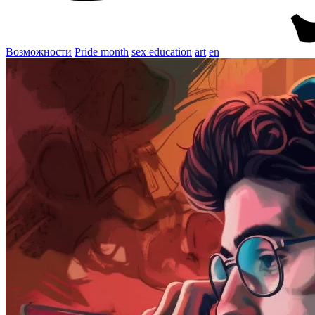
Возможности
Pride month
sex education
art
en