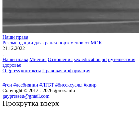
Наши права
Рекомендации для транс-спортсменов от МОК
21.12.2022
.
Наши права
Мнения
Отношения
sex education
art
путешествия
здоровье
О gpress
контакты
Правовая информация
#геи
#лесбиянки
#ЛГБТ
#бисексуалы
#квир
Copyright © 2012 -
2026
gpress.info
gaypresseu@gmail.com
Прокрутка вверх