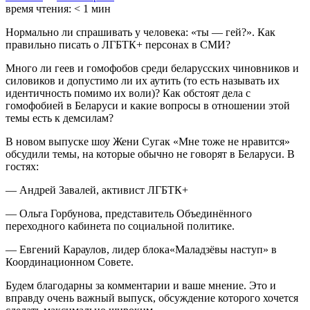
время чтения:
< 1
мин
Нормально ли спрашивать у человека: «ты — гей?». Как
правильно писать о ЛГБТК+ персонах в СМИ?
Много ли геев и гомофобов среди беларусских чиновников и
силовиков и допустимо ли их аутить (то есть называть их
идентичность помимо их воли)? Как обстоят дела с
гомофобией в Беларуси и какие вопросы в отношении этой
темы есть к демсилам?
В новом выпуске шоу Жени Сугак «Мне тоже не нравится»
обсудили темы, на которые обычно не говорят в Беларуси. В
гостях:
— Андрей Завалей, активист ЛГБТК+
— Ольга Горбунова, представитель Объединённого
переходного кабинета по социальной политике.
— Евгений Караулов, лидер блока«Маладзёвы наступ» в
Координационном Совете.
Будем благодарны за комментарии и ваше мнение. Это и
вправду очень важный выпуск, обсуждение которого хочется