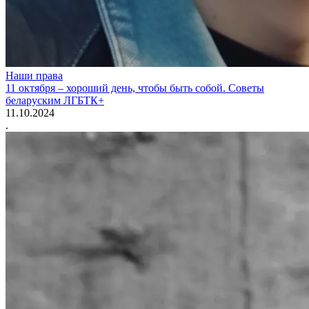
Наши права
11 октября – хороший день, чтобы быть собой. Советы
беларуским ЛГБТК+
11.10.2024
.