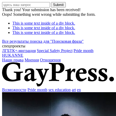
Thank you! Your submission has been received!
Oops! Something went wrong while submitting the form.
This is some text inside of a div block.
This is some text inside of a div block.
This is some text inside of a div block.
Все результаты поиска для "
Поисковая фраза
"
спецпроекты
ЛГБТК+-миграция
Special Safety Project
Pride month
HUKANNE
Наши права
Мнения
Отношения
Возможности
Pride month
sex education
art
en