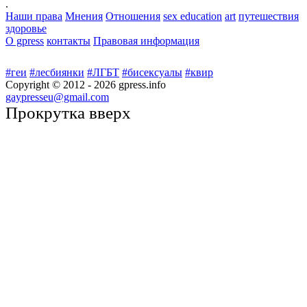
.
Наши права
Мнения
Отношения
sex education
art
путешествия
здоровье
О gpress
контакты
Правовая информация
#геи
#лесбиянки
#ЛГБТ
#бисексуалы
#квир
Copyright © 2012 -
2026
gpress.info
gaypresseu@gmail.com
Прокрутка вверх