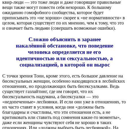
квир-люди — это тоже люди и даже говорящие правильные
вещи также могут повести себя нехорошо. К большому
ожиданию гомофобного сообщества, которое будет
приписывать это «не хорошо» скорее к «не нормативности» в
целом, которая существует по их мнению, чем к тому, что это
и означает быть людьми (совершать возможные ошибки).
Сложно объяснить в заранее
накалённой обстановке, что поведение
человека определяется не его
идентичностью или сексуальностью, а
социализацией, в которой он вырос
С точки зрения Тони, кроме этого, есть большое давление на
бисексуальных женщин, особенно находящихся в лесбийских
отношениях, но продолжающих быть бисексуалками. Ведь
существует газлайтинг, где им говорят, что их
бисексуальность надумана, а бисексуалки — это
«недопеченные» лесбиянки. И если они уже в отношениях, то
их часто ставят в условия, когда они «должны быть
благодарны и счастливы, что эти отношения есть, а не
критиковать или ставить под сомнения какие-то моменты»,
даже если женщины чувствуют себя не хорошо в таких
отношениях. Или «должны выбрать быть лесбиянкой». На