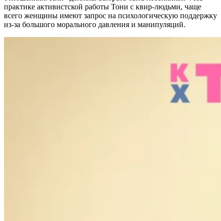
практике активистской работы Тони с квир-людьми, чаще
всего женщины имеют запрос на психологическую поддержку
из-за большого морального давления и манипуляций.