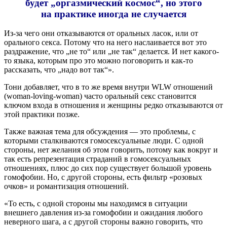
будет „оргазмический космос“, но этого
на практике иногда не случается
Из-за чего они отказываются от оральных ласок, или от
орального секса. Потому что на него наслаивается вот это
раздражение, что „не то“ или „не так“ делается. И нет какого-
то языка, которым про это можно поговорить и как-то
рассказать, что „надо вот так“».
Тони добавляет, что в то же время внутри WLW отношений
(woman-loving-woman) часто оральный секс становится
ключом входа в отношения и женщины редко отказываются от
этой практики позже.
Также важная тема для обсуждения — это проблемы, с
которыми сталкиваются гомосексуальные люди. С одной
стороны, нет желания об этом говорить, потому как вокруг и
так есть репрезентация страданий в гомосексуальных
отношениях, плюс до сих пор существует большой уровень
гомофобии. Но, с другой стороны, есть фильтр «розовых
очков» и романтизация отношений.
«То есть, с одной стороны мы находимся в ситуации
внешнего давления из-за гомофобии и ожидания любого
неверного шага, а с другой стороны важно говорить, что