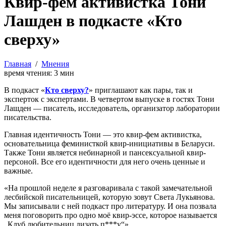
Квир-фем активистка Тони
Лашден в подкасте «Кто
сверху»
Главная
/
Мнения
время чтения:
3
мин
В
подкаст «
Кто сверху?
» приглашают как пары, так и
эксперток с экспертами. В четвертом выпуске в гостях Тони
Лашден — писатель, исследователь, организатор лаборатории
писательства.
Главная идентичность Тони — это квир-фем активистка,
основательница феминисткой квир-инициативы в Беларуси.
Также Тони является небинарной и пансексуальной квир-
персоной. Все его идентичности для него очень ценные и
важные.
«На прошлой неделе я разговаривала с такой замечательной
лесбийской писательницей, которую зовут Света Лукьянова.
Мы записывали с ней подкаст про литературу. И она позвала
меня поговорить про одно моё квир-эссе, которое называется
„Клуб любительниц лизать п***у“».