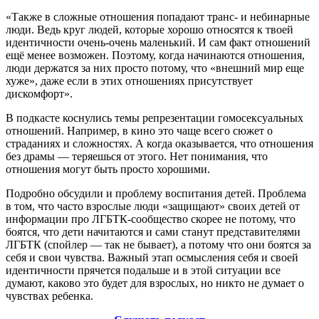
«Также в сложные отношения попадают транс- и небинарные
люди. Ведь круг людей, которые хорошо относятся к твоей
идентичности очень-очень маленький. И сам факт отношений
ещё менее возможен. Поэтому, когда начинаются отношения,
люди держатся за них просто потому, что «внешний мир еще
хуже», даже если в этих отношениях присутствует
дискомфорт».
В подкасте коснулись темы репрезентации гомосексуальных
отношений. Например, в кино это чаще всего сюжет о
страданиях и сложностях. А когда оказывается, что отношения
без драмы — теряешься от этого. Нет понимания, что
отношения могут быть просто хорошими.
Подробно обсудили и проблему воспитания детей. Проблема
в том, что часто взрослые люди «защищают» своих детей от
информации про ЛГБТК-сообщество скорее не потому, что
боятся, что дети начитаются и сами станут представителями
ЛГБТК (спойлер — так не бывает), а потому что они боятся за
себя и свои чувства. Важный этап осмысления себя и своей
идентичности прячется подальше и в этой ситуации все
думают, каково это будет для взрослых, но никто не думает о
чувствах ребенка.