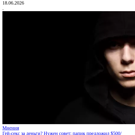
18.06.2026
.
Мнения
Гей-секс за деньги? Нужен совет: папик предложил $500/