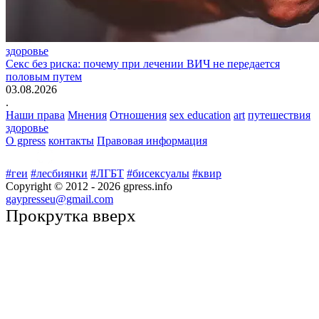
здоровье
Секс без риска: почему при лечении ВИЧ не передается
половым путем
03.08.2026
.
Наши права
Мнения
Отношения
sex education
art
путешествия
здоровье
О gpress
контакты
Правовая информация
#геи
#лесбиянки
#ЛГБТ
#бисексуалы
#квир
Copyright © 2012 -
2026
gpress.info
gaypresseu@gmail.com
Прокрутка вверх