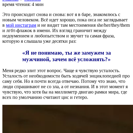
время чтения:
4
мин
Это происходит снова и снова: вот я в баре, знакомлюсь с
новым человеком. Всё идет хорошо, пока он:а не заглядывает
в
мой инстаграм
и не видит там местоимения she/her/they/them
и лгбт-флажок в имени. Их взгляд граничит между
недоумением и любопытством и звучит та самая фраза,
которую я слышала уже десятки раз:
«Я не понимаю, ты же замужем за
мужчиной, зачем всё усложнять?»
Меня редко злит этот вопрос. Чаще я чувствую усталость.
Усталость от необходимости быть ходячей энциклопедией про
саму себя. Но я почти всегда отвечаю. Потому что знаю, что
люди спрашивают не со зла, а от незнания. И в этот момент я
чувствую, что хотя бы на миллиметр двигаю рамки мира, где
всех по умолчанию считают цис и гетеро.