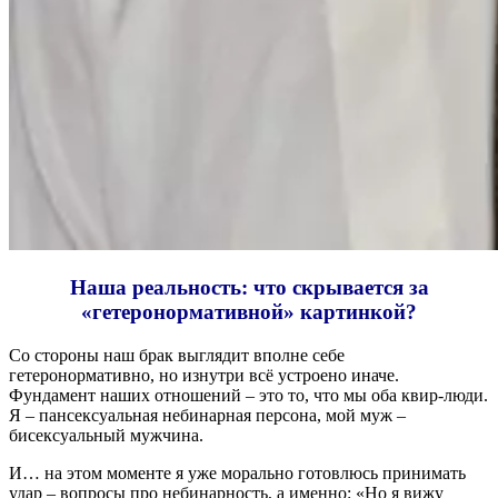
Наша реальность:
ч
то скрывается за
«гетеронормативной» картинкой?
Со стороны наш брак выглядит вполне себе
гетеронормативно, но изнутри всё устроено иначе.
Фундамент наших отношений – это то, что мы оба квир-люди.
Я – пансексуальная небинарная персона, мой муж –
бисексуальный мужчина.
И… на этом моменте я уже морально готовлюсь принимать
удар – вопросы про небинарность, а именно: «Но я вижу