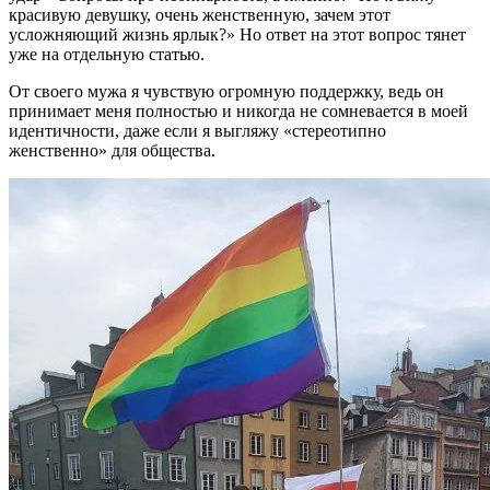
красивую девушку, очень женственную, зачем этот
усложняющий жизнь ярлык?» Но ответ на этот вопрос тянет
уже на отдельную статью.
От своего мужа я чувствую огромную поддержку, ведь он
принимает меня полностью и никогда не сомневается в моей
идентичности, даже если я выгляжу «стереотипно
женственно» для общества.