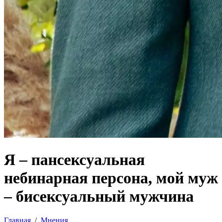
Я – пансексуальная
небинарная персона, мой муж
– бисексуальный мужчина
Главная
/
Мнения