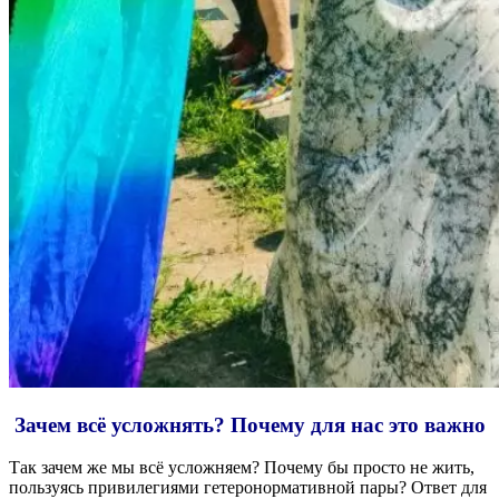
Зачем всё усложнять? Почему для нас это важно
Так зачем же мы всё усложняем? Почему бы просто не жить,
пользуясь привилегиями гетеронормативной пары? Ответ для