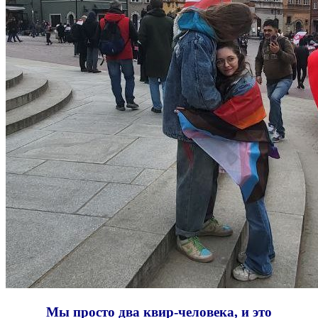
Мы просто два квир-человека, и это