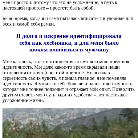
меня простой: потому что это не усложнение, а путь к
настоящей простоте – простоте быть собой.
Было время, когда я и сама пыталась вписаться в удобные для
всех и самой себя рамки.
Я долго и искренне идентифицировала
себя как лесбиянка, и для меня было
шоком влюбиться в мужчину
Мне казалось, что эти отношения сотрут всю мою прежнюю
идентичность. Мы даже какое-то время скрывали наши
отношения от друзей по этой причине. Но осознав
серьезность своих чувств, я поняла главное: я не поменяла
идентичность. Я узнала о себе больше и нашла идентичность,
которая мне точнее подходит и отражает мой опыт. Позволить
другим стереть мою суть ради их удобства – вот настоящее
усложнение жизни.