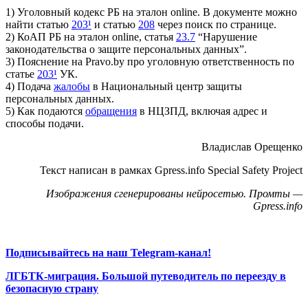
1) Уголовный кодекс РБ на эталон online. В документе можно
найти статью
203¹
и статью
208
через поиск по странице.
2) КоАП РБ на эталон online, статья
23.7
“Нарушение
законодательства о защите персональных данных”.
3) Пояснение на Pravo.by про уголовную ответственность по
статье
203¹
УК.
4) Подача
жалобы
в Национальный центр защиты
персональных данных.
5) Как подаются
обращения
в НЦЗПД, включая адрес и
способы подачи.
Владислав Орещенко
Текст написан в рамках Gpress.info Special Safety Project
Изображения сгенерированы нейросетью. Промты —
Gpress.info
Подписывайтесь на наш Telegram-канал!
ЛГБТК-миграция. Большой путеводитель по переезду в
безопасную страну