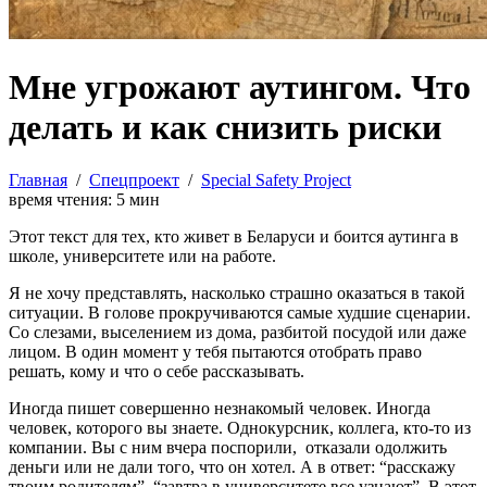
Мне угрожают аутингом. Что
делать и как снизить риски
Главная
/
Спецпроект
/
Special Safety Project
время чтения:
5
мин
Этот текст для тех, кто живет в Беларуси и боится аутинга в
школе, университете или на работе.
Я не хочу представлять, насколько страшно оказаться в такой
ситуации. В голове прокручиваются самые худшие сценарии.
Со слезами, выселением из дома, разбитой посудой или даже
лицом. В один момент у тебя пытаются отобрать право
решать, кому и что о себе рассказывать.
Иногда пишет совершенно незнакомый человек. Иногда
человек, которого вы знаете. Однокурсник, коллега, кто-то из
компании. Вы с ним вчера поспорили, отказали одолжить
деньги или не дали того, что он хотел. А в ответ: “расскажу
твоим родителям”, “завтра в университете все узнают”. В этот