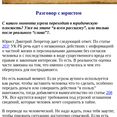
Разговор с юристом
С какого момента угроза переходит в юридическую
плоскость? Уже на этапе “я всем расскажу”, или только
после реального “слива”?.
Юрист Дмитрий Лепретор дает следующий ответ. По статье
203¹
УК РБ речь идет о незаконных действиях с информацией
о частной жизни и персональными данными без согласия
человека и с последствиями в виде существенного вреда его
правам и законным интересам. То есть. В реальности оценка
часто завязана на том, что именно случилось и чем это
обернулось для пострадавшего.
Но есть важный момент. Если угроза аутинга используется
как рычаг, чтобы заставить человека что-то сделать, особенно
передать деньги или совершить действия “в пользу”
шантажиста, тогда добавляется вымогательство по статье
208
УК. Все крутится вокруг требования под угрозой оглашения
сведений, которые человек хочет сохранить в тайне.
В переводе на человеческий. Не надо ждать, пока тебя зааутят,
чтобы признать ситуацию достаточно серьезной. Если есть