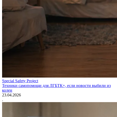
Special Safety Project
Техники самопомощи для ЛГБТК+, если новости выбили из
колеи
23.04.2026
.