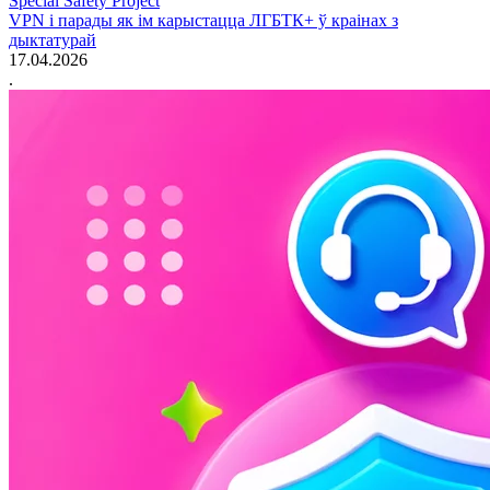
Special Safety Project
VPN і парады як ім карыстацца ЛГБТК+ ў краінах з
дыктатурай
17.04.2026
.