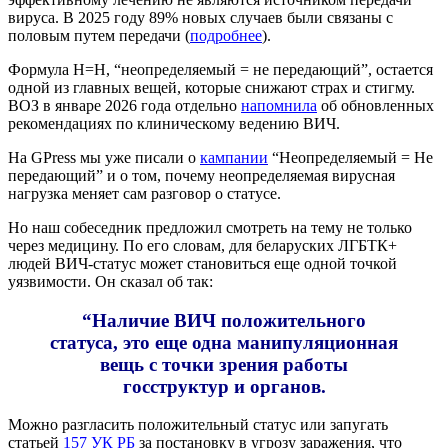
вируса. В 2025 году 89% новых случаев были связаны с
половым путем передачи (
подробнее
).
Формула Н=Н, “неопределяемый = не передающий”, остается
одной из главных вещей, которые снижают страх и стигму.
ВОЗ в январе 2026 года отдельно
напомнила
об обновленных
рекомендациях по клиническому ведению ВИЧ.
На GPress мы уже писали о
кампании
“Неопределяемый = Не
передающий” и о том, почему неопределяемая вирусная
нагрузка меняет сам разговор о статусе.
Но наш собеседник предложил смотреть на тему не только
через медицину. По его словам, для беларуских ЛГБТК+
людей ВИЧ-статус может становиться еще одной точкой
уязвимости. Он сказал об так:
“Наличие ВИЧ положительного
статуса, это еще одна манипуляционная
вещь с точки зрения работы
госструктур и органов.
Можно разгласить положительный статус или запугать
статьей
157 УК РБ
за постановку в угрозу заражения, что