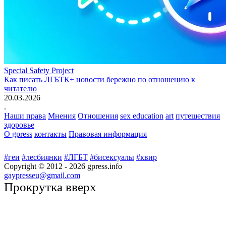
Special Safety Project
Как писать ЛГБТК+ новости бережно по отношению к
читателю
20.03.2026
.
Наши права
Мнения
Отношения
sex education
art
путешествия
здоровье
О gpress
контакты
Правовая информация
#геи
#лесбиянки
#ЛГБТ
#бисексуалы
#квир
Copyright © 2012 -
2026
gpress.info
gaypresseu@gmail.com
Прокрутка вверх