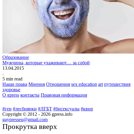
Образование
Мужчины, которые ухаживают… за собой
13.04.2015
.
5
min read
Наши права
Мнения
Отношения
sex education
art
путешествия
здоровье
О gpress
контакты
Правовая информация
#геи
#лесбиянки
#ЛГБТ
#бисексуалы
#квир
Copyright © 2012 -
2026
gpress.info
gaypresseu@gmail.com
Прокрутка вверх