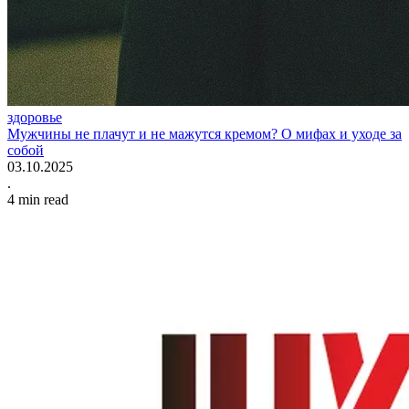
здоровье
Мужчины не плачут и не мажутся кремом? О мифах и уходе за
собой
03.10.2025
.
4
min read