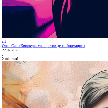
art
Open Сall «Квиркультура против дезинформации»
22.07.2025
.
2
min read