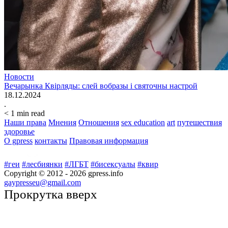
Новости
Вечарынка Квірляды: слей вобразы і святочны настрой
18.12.2024
.
< 1
min read
Наши права
Мнения
Отношения
sex education
art
путешествия
здоровье
О gpress
контакты
Правовая информация
#геи
#лесбиянки
#ЛГБТ
#бисексуалы
#квир
Copyright © 2012 -
2026
gpress.info
gaypresseu@gmail.com
Прокрутка вверх