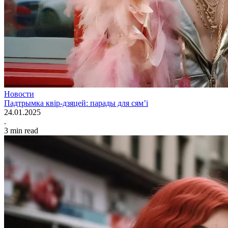
Новости
Падтрымка квір-дзяцей: парады для сям’і
24.01.2025
.
3
min read