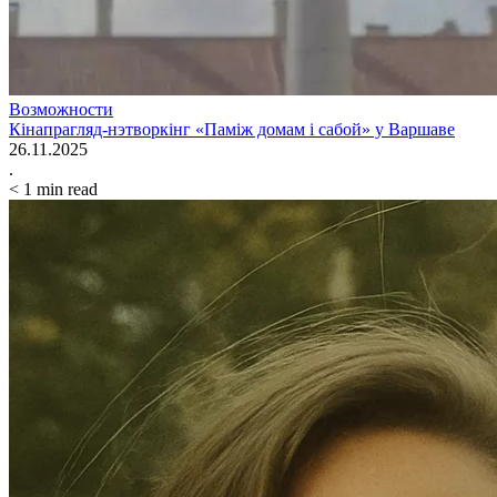
Возможности
Кінапрагляд-нэтворкінг «Паміж домам і сабой» у Варшаве
26.11.2025
.
< 1
min read