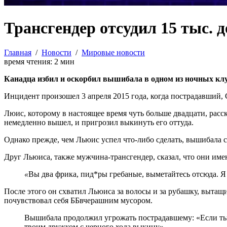
Трансгендер отсудил 15 тыс. 
Главная
/
Новости
/
Мировые новости
время чтения:
2
мин
Канадца избил и оскорбил вышибала в одном из ночных кл
Инцидент произошел 3 апреля 2015 года, когда пострадавший, 
Люис, которому в настоящее время чуть больше двадцати, расск
немедленно вышел, и пригрозил выкинуть его оттуда.
Однако прежде, чем Льюис успел что-либо сделать, вышибала
Друг Льюиса, также мужчина-трансгендер, сказал, что они име
«
Вы два фрика, пид*ры гребаные, выметайтесь отсюда. Я 
После этого он схватил Льюиса за волосы и за рубашку, вытащи
почувствовал себя ББвчерашним мусором.
Вышибала продолжил угрожать пострадавшему: «Если ты, д
твоим дружком с черного хода выкину».