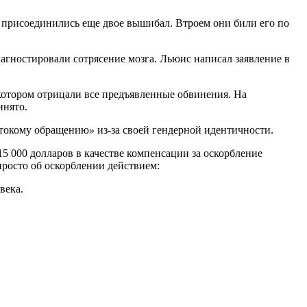
ию присоединились еще двое вышибал. Втроем они били его по
иагностировали сотрясение мозга. Льюис написал заявление в
в котором отрицали все предъявленные обвинения. На
инято.
стокому обращению
»
из-за своей гендерной идентичности.
5 000 долларов в качестве компенсации за оскорбление
 просто об оскорблении действием:
века.