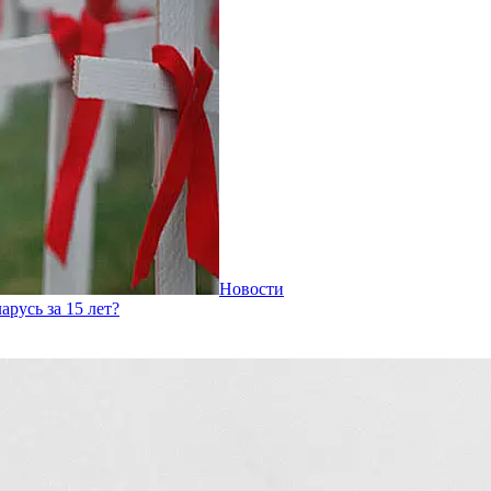
Новости
арусь за 15 лет?