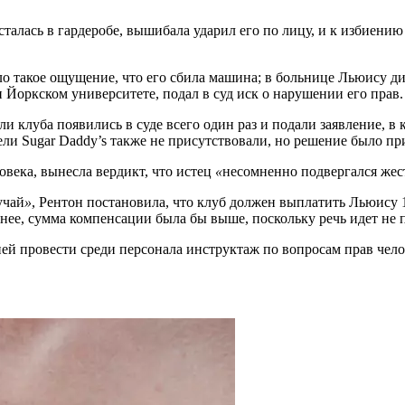
сталась в гардеробе, вышибала ударил его по лицу, и к избиен
ыло такое ощущение, что его сбила машина; в больнице Льюису д
Йоркском университете, подал в суд иск о нарушении его прав.
ли клуба появились в суде всего один раз и подали заявление, 
ели Sugar Daddy’s также не присутствовали, но решение было пр
овека, вынесла вердикт, что истец
«
несомненно подвергался же
учай
»
, Рентон постановила, что клуб должен выплатить Льюису 1
т нее, сумма компенсации была бы выше, поскольку речь идет не
ней провести среди персонала инструктаж по вопросам прав чело