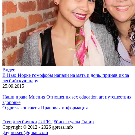
Видео
В Нью-Йорке гомофобы напали на мать и дочь, приняв их за
лесбийскую пару
25.09.2015
.
Наши права
Мнения
Отношения
sex education
art
путешествия
здоровье
О gpress
контакты
Правовая информация
#геи
#лесбиянки
#ЛГБТ
#бисексуалы
#квир
Copyright © 2012 -
2026
gpress.info
gaypresseu@gmail.com