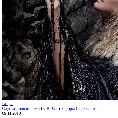
Видео
Слушай новый гимн LGBTQ от Барбры Стрейзанд
09.11.2018
.