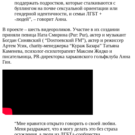
поддержать подростков, которые сталкиваются с
буллингом на почве сексуальной ориентации или
гендерной идентичности, и семьи ЛГБТ +
-людей”, – говорит Анна.
В проекте – шесть видеороликов. Участие в их создании
приняли певица Ната Смирина (Pur: Pur), актер и музыкант
Богдан Синявский ( “Dosтоевский FM”), актер и режиссер
Артем Усик, charity-менеджерка “Кураж Базара” Татьяна
Каменева, психолог-психотерапевт Максим Жидко и
писательница, PR-директорка харьковского гольфклуба Анна
Гин.
“Мне нравится открыто говорить о своей любви.
Меня раздражает, что я могу делать это без страха
осуждения, а люди из ЛГБТ+-сообщества