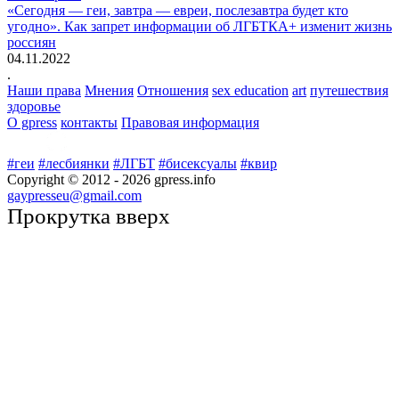
«Сегодня — геи, завтра — евреи, послезавтра будет кто
угодно». Как запрет информации об ЛГБТКА+ изменит жизнь
россиян
04.11.2022
.
Наши права
Мнения
Отношения
sex education
art
путешествия
здоровье
О gpress
контакты
Правовая информация
#геи
#лесбиянки
#ЛГБТ
#бисексуалы
#квир
Copyright © 2012 -
2026
gpress.info
gaypresseu@gmail.com
Прокрутка вверх