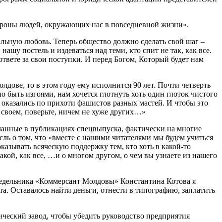
тороны людей, окружающих нас в повседневной жизни».
альную любовь. Теперь общество должно сделать свой шаг –
нашу постель и издеваться над теми, кто спит не так, как все.
ответе за свои поступки. И перед Богом, Который будет нам
олдове, то в этом году ему исполнится 90 лет. Почти четверть
о быть изгоями, нам хочется глотнуть хоть один глоток чистого
 оказались по прихоти фашистов разных мастей. И чтобы это
 своем, поверьте, ничем не хуже других…»
еланные в публикациях спецвыпуска, фактически на многие
сль о том, что «вместе с нашими читателями мы будем учиться
казывать всяческую поддержку тем, кто хоть в какой-то
кой, как все, …и о многом другом, о чем вы узнаете из нашего
недельника «Коммерсант Молдовы» Константина Котова я
ета. Оставалось найти деньги, отнести в типографию, заплатить
гический завод, чтобы убедить руководство предприятия