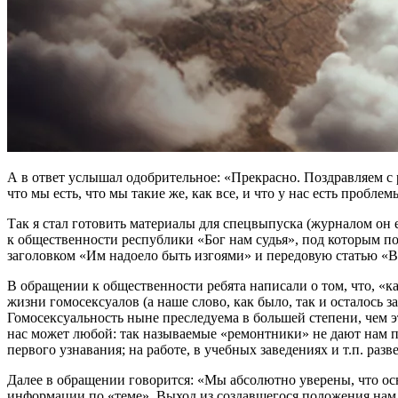
А в ответ услышал одобрительное: «Прекрасно. Поздравляем с 
что мы есть, что мы такие же, как все, и что у нас есть пробл
Так я стал готовить материалы для спецвыпуска (журналом он
к общественности республики «Бог нам судья», под которым по
заголовком «Им надоело быть изгоями» и передовую статью «В
В обращении к общественности ребята написали о том, что, «к
жизни гомосексуалов (а наше слово, как было, так и осталось з
Гомосексуальность ныне преследуема в большей степени, чем эт
нас может любой: так называемые «ремонтники» не дают нам п
первого узнавания; на работе, в учебных заведениях и т.п. раз
Далее в обращении говорится: «Мы абсолютно уверены, что ос
информации по «теме». Выход из создавшегося положения нам