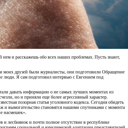
В нем и расскажешь обо всех наших проблемах. Пусть знают,
реди моих друзей были журналисты, они подготовили Обращение
ые люди. Я сам подготовил интервью с Евгением под
 стали давать информацию о не самых лучших моментах из
исчезли, но и приняли еще более агрессивный характер.
звестная позорная статья уголовного кодекса. Сегодня обидеть
таж и вымогательство становятся нашими спутниками с момента
не насмешек».
в и лесбиянок и почти полное отсутствие в республике
программ социальной и юридической адаптации представителей