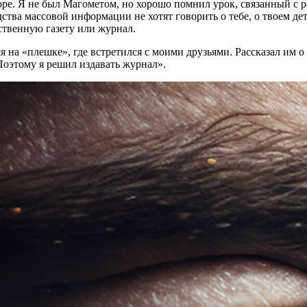
 горе. Я не был Магометом, но хорошо помнил урок, связанный с 
ства массовой информации не хотят говорить о тебе, о твоем де
бственную газету или журнал.
я на «плешке», где встретился с моими друзьями. Рассказал им о
 Поэтому я решил издавать журнал».