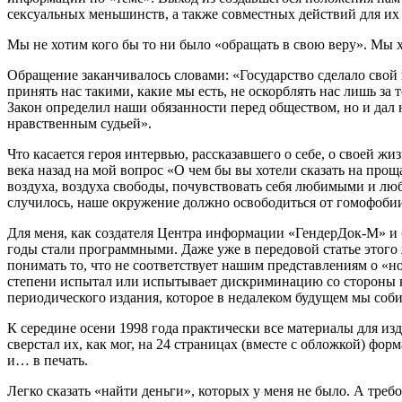
сексуальных меньшинств, а также совместных действий для их
Мы не хотим кого бы то ни было «обращать в свою веру». Мы 
Обращение заканчивалось словами: «Государство сделало свой 
принять нас такими, какие мы есть, не оскорблять нас лишь за т
Закон определил наши обязанности перед обществом, но и дал н
нравственным судьей».
Что касается героя интервью, рассказавшего о себе, о своей жи
века назад на мой вопрос «О чем бы вы хотели сказать на прощ
воздуха, воздуха свободы, почувствовать себя любимыми и лю
случилось, наше окружение должно освободиться от гомофобии
Для меня, как создателя Центра информации «ГендерДок-М» и 
годы стали программными. Даже уже в передовой статье этого 
понимать то, что не соответствует нашим представлениям о «но
степени испытал или испытывает дискриминацию со стороны ког
периодического издания, которое в недалеком будущем мы соб
К середине осени 1998 года практически все материалы для 
сверстал их, как мог, на 24 страницах (вместе с обложкой) фо
и… в печать.
Легко сказать «найти деньги», которых у меня не было. А треб