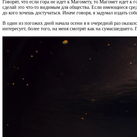
Говорят, что если гора не идет к Магомету, то Магомет идет к
сделай это что-то видимым для общества. Если имеющиеся сред
до кого хочешь достучаться. Иначе говоря, я задумал издать со
В один из погожих дней начала осени я в очередной раз оказалс
интересует, более того, на меня смотрят как на сумасшедшего.