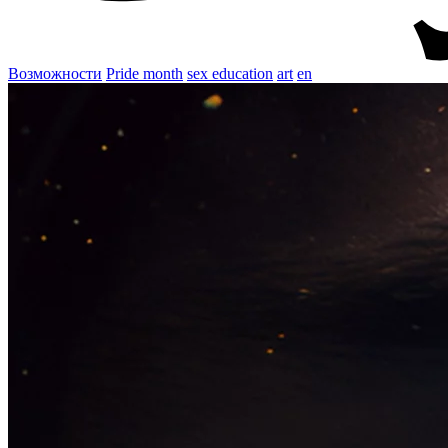
Возможности
Pride month
sex education
art
en