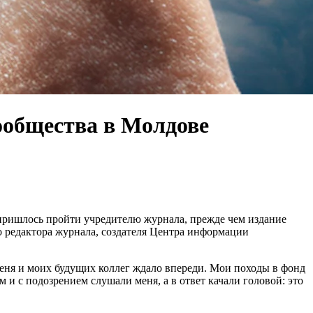
ообщества в Молдове
ти пришлось пройти учредителю журнала, прежде чем издание
о редактора журнала, создателя Центра информации
меня и моих будущих коллег ждало впереди. Мои походы в фонд
 и с подозрением слушали меня, а в ответ качали головой: это