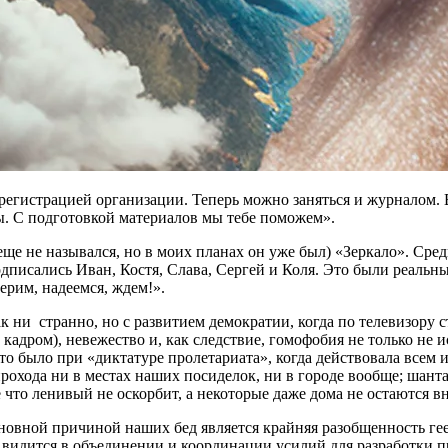
регистрацией организации. Теперь можно заняться и журналом. 
емы. С подготовкой материалов мы тебе поможем».
 еще не назывался, но в моих планах он уже был) «Зеркало». С
дписались Иван, Костя, Слава, Сергей и Коля. Это были реальн
ерим, надеемся, ждем!».
ак ни странно, но с развитием демократии, когда по телевизору
а кадром), невежество и, как следствие, гомофобия не только не 
о было при «диктатуре пролетариата», когда действовала всем и
рохода ни в местах наших посиделок, ни в городе вообще; шан
ве что ленивый не оскорбит, а некоторые даже дома не остаются в
новной причиной наших бед является крайняя разобщенность гее
 видится в объединении и координации усилий для разработки 