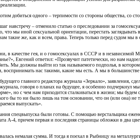
 реализации.
хотим добиться одного – терпимости со стороны общества, со с
шаг навстречу – отменило статью о преследовании за гомосексу
о, что мы иной сексуальной ориентации, перестать заглядывать в 
ам такие же, как и всем, права. Теперь только перед судом мы в 
зни, в качестве гея, и о гомосексуалах в СССР и в независимой М
анье?», Евгений ответил: «Прозвучит патетически, но нам надоел
бить. Мы должны выйти из так называемого подполья, в котором
, воспринимать нас такими, какие мы есть. А мы в большинстве
будущего главного редактора журнала «Зеркало», заявления, сд
журнала, говоря о планах на будущее, я особенно подчеркнул мы
рме», но с чем нам приходится сталкиваться в жизни; мы будем о
о бы то ни было лишь на том основании, что он (или она) не та
ираемся выпускать».
издания спецвыпуска были готовы. С помощью верстальщика еже
рмата А-4, причем первая и последняя страницы обложки в два цв
овалась немалая сумма. И тогда я поехал в Рыбницу на металлур