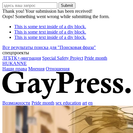
Thank you! Your submission has been received!
Oops! Something went wrong while submitting the form.
This is some text inside of a div block.
This is some text inside of a div block.
This is some text inside of a div block.
Все результаты поиска для "
Поисковая фраза
"
спецпроекты
ЛГБТК+-миграция
Special Safety Project
Pride month
HUKANNE
Наши права
Мнения
Отношения
Возможности
Pride month
sex education
art
en