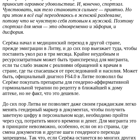
приносит огромное удовольствие. И, конечно, спортзал.
Чувствовать, как тело становится сильнее — приятно. Но
при этом я всё ещё переодеваюсь в женской раздевалке,
потому что не чувствую себя готовым к мужской. Поэтому
спортзал для меня — это одновременно и эйфория, и
дисфория.
Серёжа начал и медицинский переход в другой стране,
прежде эмиграции в Литву, и до сих пор выезжает туда, чтобы
поставить укол раз в три месяца. Крайне неудобным и
ресурсозатратным может быть транспереход для мигранта,
если ты слабо знаком с реалиями обращений к врачам в
стране, где ты спасаешься от преследований и насилия. Может
быть, официальный диагноз F64.0 в Литве позволил бы
Серёже покупать препараты для гендерно-аффирмативной
гормональной терапии по рецепту в ближайшей к дому
аптеке, но не факт, что это дешевле.
До сих пор Литва не позволяет даже своим граждан:кам легко
менять гендерный маркер в документах, чтобы получить
заветную цифру в персональном коде, необходимо пройти
через суд, потратить много времени и денег. Для мигранта это
в принципе невозможно, особенно, если он из страны, где
смена документов и другие шаги гендерного перехода
запрещены. Так что, если Серёжа останется во многих других