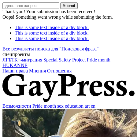
Thank you! Your submission has been received!
Oops! Something went wrong while submitting the form.
This is some text inside of a div block.
This is some text inside of a div block.
This is some text inside of a div block.
Все результаты поиска для "
Поисковая фраза
"
спецпроекты
ЛГБТК+-миграция
Special Safety Project
Pride month
HUKANNE
Наши права
Мнения
Отношения
Возможности
Pride month
sex education
art
en