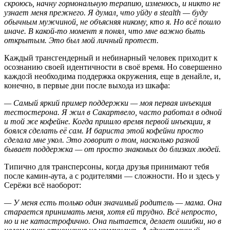
скроюсь, начну гормональную терапию, изменюсь, и никто не
узнает меня прежнего. Я думал, что уйду в stealth — буду
обычным мужчиной, не объясняя никому, кто я. Но всё пошло
иначе. В какой-то момент я понял, что мне важно быть
открытым. Это был мой личный протест.
Каждый трансгендерный и небинарный человек приходит к
осознанию своей идентичности в своё время. Но совершенно
каждо:й необходима поддержка окружения, еще в денайле, и,
конечно, в первые дни после выхода из шкафа:
— Самый яркий пример поддержки — моя первая инъекция
тестостерона. Я жил в Сакартвело, часто работал в одной
и той же кофейне. Когда пришло время первой инъекции, я
боялся сделать её сам. И бариста этой кофейни просто
сделала мне укол. Это говорит о том, насколько разной
бывает поддержка — от просто знакомых до близких людей.
Типично для трансперсоны, когда друзья принимают тебя
после камин-аута, а с родителями — сложности. Но и здесь у
Серёжи всё наоборот:
— У меня есть только один значимый родитель — мама. Она
старается принимать меня, хотя ей трудно. Всё непросто,
но и не катастрофично. Она пытается, делает ошибки, но в