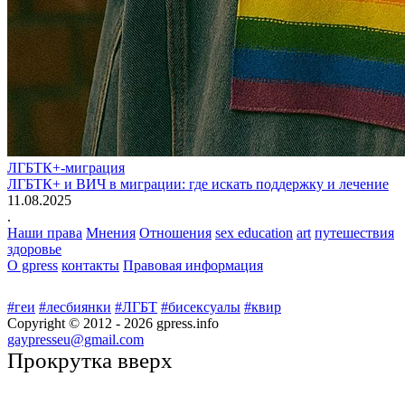
ЛГБТК+-миграция
ЛГБТК+ и ВИЧ в миграции: где искать поддержку и лечение
11.08.2025
.
Наши права
Мнения
Отношения
sex education
art
путешествия
здоровье
О gpress
контакты
Правовая информация
#геи
#лесбиянки
#ЛГБТ
#бисексуалы
#квир
Copyright © 2012 -
2026
gpress.info
gaypresseu@gmail.com
Прокрутка вверх