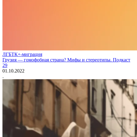
ЛГБТК+-миграция
Грузия — гомофобная страна? Мифы и стереотипы. Подкаст
29
01.10.2022
.