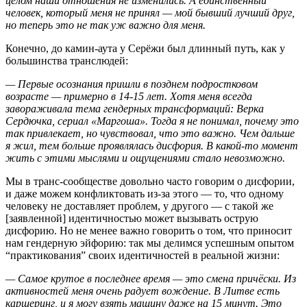
целом наши отношения не изменились. А единственный
человек, который меня не принял — мой бывший лучший друг,
но теперь это не так уж важно для меня.
Конечно, до камин-аута у Серёжи был длинный путь, как у
большинства транслюдей:
— Первые осознания пришли в позднем подростковом
возрасте — примерно в 14-15 лет. Хотя меня всегда
завораживала тема гендерных трансформаций: Верка
Сердючка, сериал «Маргоша». Тогда я не понимал, почему это
так привлекает, но чувствовал, что это важно. Чем дальше
я жил, тем больше проявлялась дисфория. В какой-то момент
жить с этими мыслями и ощущениями стало невозможно.
Мы в транс-сообществе довольно часто говорим о дисфории,
и даже можем конфликтовать из-за этого — то, что одному
человеку не доставляет проблем, у другого — с такой же
[заявленной] идентичностью может вызывать острую
дисфорию. Но не менее важно говорить о том, что приносит
нам гендерную эйфорию: так мы делимся успешным опытом
“практикования” своих идентичностей в реальной жизни:
— Самое крутое в последнее время — это смена причёски. Из
активностей меня очень радует вождение. В Литве есть
каршеринг, и я могу взять машину даже на 15 минут. Это