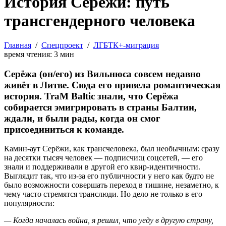
История Серёжи: путь
трансгендерного человека
Главная
/
Спецпроект
/
ЛГБТК+-миграция
время чтения:
3
мин
Серёжа (он/его) из Вильнюса совсем недавно
живёт в Литве. Сюда его привела романтическая
история. TraM Baltic знали, что Серёжа
собирается эмигрировать в страны Балтии,
ждали, и были рады, когда он смог
присоединиться к команде.
Камин-аут Серёжи, как трансчеловека, был необычным: сразу
на десятки тысяч человек — подписчи:ц соцсетей, — его
знали и поддерживали в другой его квир-идентичности.
Выглядит так, что из-за его публичности у него как будто не
было возможности совершать переход в тишине, незаметно, к
чему часто стремятся транслюди. Но дело не только в его
популярности:
— Когда началась война, я решил, что уеду в другую страну,