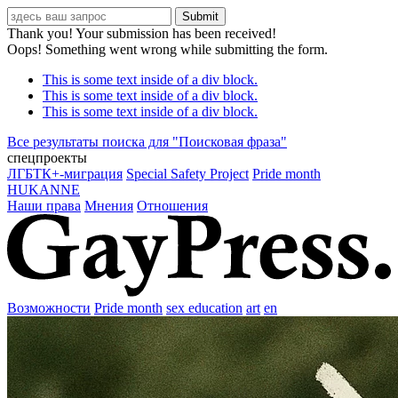
Thank you! Your submission has been received!
Oops! Something went wrong while submitting the form.
This is some text inside of a div block.
This is some text inside of a div block.
This is some text inside of a div block.
Все результаты поиска для "
Поисковая фраза
"
спецпроекты
ЛГБТК+-миграция
Special Safety Project
Pride month
HUKANNE
Наши права
Мнения
Отношения
Возможности
Pride month
sex education
art
en