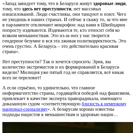
«Запад завидует тому, что в Беларуси живут
здоровые люди
,
тому, что
здесь нет преступности
, нет массовых
изнасилований. Люди счастливы, они танцуют и поют. Чего
не увидишь в наших странах. И сейчас я скажу то, за что мне
в парламенте отключают микрофон: над нами в Швейцарии
попросту издеваются. Издеваются те, кто относит себя ко
всяким меньшинствам. Это из-за них у нас творится
гендерное безумие и вся эта лживая политкорректность. Это
очень грустно. А Беларусь – это действительно красивая
страна».
Нет преступности? Так и хочется спросить: Эрик, вы
количество экстремистов и их формирований в Беларуси
видели? Милиция уже пятый год не справляется, всё никак
всех не переловит!
А если серьёзно, то удивительно, что главное
информагентство страны, гордящейся победой над фашизмом,
привлекает в качестве эксперта праворадикала, имеющего
доказанную судом «соответствующую
близость к немецкому
национал-социализму
». А беларусам хорошо известны
подходы нацистов к меньшинствам и здоровью нации…