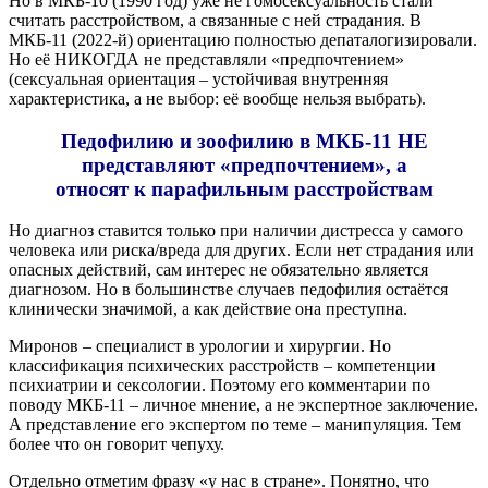
Но в МКБ-10 (1990 год) уже не гомосексуальность стали
считать расстройством, а связанные с ней страдания. В
МКБ-11 (2022-й) ориентацию полностью депаталогизировали.
Но её НИКОГДА не представляли «предпочтением»
(сексуальная ориентация – устойчивая внутренняя
характеристика, а не выбор: её вообще нельзя выбрать).
Педофилию и зоофилию в МКБ-11 НЕ
представляют «предпочтением», а
относят к парафильным расстройствам
Но диагноз ставится только при наличии дистресса у самого
человека или риска/вреда для других. Если нет страдания или
опасных действий, сам интерес не обязательно является
диагнозом. Но в большинстве случаев педофилия остаётся
клинически значимой, а как действие она преступна.
Миронов – специалист в урологии и хирургии. Но
классификация психических расстройств – компетенции
психиатрии и сексологии. Поэтому его комментарии по
поводу МКБ-11 – личное мнение, а не экспертное заключение.
А представление его экспертом по теме – манипуляция. Тем
более что он говорит чепуху.
Отдельно отметим фразу «у нас в стране». Понятно, что