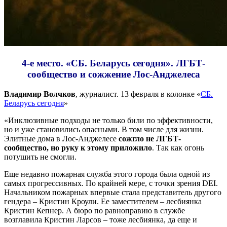
4-е место. «СБ. Беларусь сегодня». ЛГБТ-
сообщество и сожжение Лос-Анджелеса
Владимир Волчков
, журналист. 13 февраля в колонке «
СБ.
Беларусь сегодня
»
«Инклюзивные подходы не только били по эффективности,
но и уже становились опасными. В том числе для жизни.
Элитные дома в Лос-Анджелесе
сожгло не ЛГБТ-
сообщество, но руку к этому приложило
. Так как огонь
потушить не смогли.
Еще недавно пожарная служба этого города была одной из
самых прогрессивных. По крайней мере, с точки зрения DEI.
Начальником пожарных впервые стала представитель другого
гендера – Кристин Кроули. Ее заместителем – лесбиянка
Кристин Кепнер. А бюро по равноправию в службе
возглавила Кристин Ларсов – тоже лесбиянка, да еще и