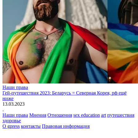
Наши права
Гей-путешествия 2023: Беларусь = Северная Корея, рф ещё
ниже
13.03.2023
.
Наши права
Мнения
Отношения
sex education
art
путешествия
здоровье
О gpress
контакты
Правовая информация