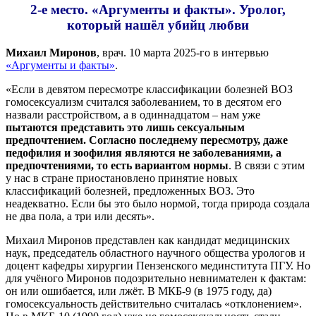
2-е место. «Аргументы и факты». Уролог,
который нашёл убийц любви
Михаил Миронов
, врач. 10 марта 2025-го в интервью
«Аргументы и факты»
.
«Если в девятом пересмотре классификации болезней ВОЗ
гомосексуализм считался заболеванием, то в десятом его
назвали расстройством, а в одиннадцатом – нам уже
пытаются представить это лишь сексуальным
предпочтением. Согласно последнему пересмотру, даже
педофилия и зоофилия являются не заболеваниями, а
предпочтениями, то есть вариантом нормы
. В связи с этим
у нас в стране приостановлено принятие новых
классификаций болезней, предложенных ВОЗ. Это
неадекватно. Если бы это было нормой, тогда природа создала
не два пола, а три или десять».
Михаил Миронов представлен как кандидат медицинских
наук, председатель областного научного общества урологов и
доцент кафедры хирургии Пензенского мединститута ПГУ. Но
для учёного Миронов подозрительно невнимателен к фактам:
он или ошибается, или лжёт. В МКБ-9 (в 1975 году, да)
гомосексуальность действительно считалась «отклонением».