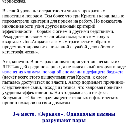
чернокожая.
Высший уровень толерантности явился прекрасным
новостным поводом. Тем более что три Кристин кардинально
пересмотрели критерии для приема на работу. Но показатель
инклюзивности убил другой важный критерий
эффективности – борьбы с огнем и другими бедствиями.
Рекордные по своим масштабам пожары в этом году в
кварталах Лос-Анджелеса самым трагическим образом
продемонстрировали: с пожарной службой дело обстоит
катастрофически».
Ага, конечно. В пожарах виновато присутствие нескольких
ЛГБТ-людей среди пожарных, а не «идеальный шторм» в виде
изменения климата, погодной аномалии и дефицита бюджета
(насчёт всего этого вышеупомянутая Кроули, к слову,
пыталась достучаться до власти). Автор подменяет причинно-
следственные связи, исходя из тезиса, что кадровая политика
ухудшила эффективность. Но это домыслы, а не факт.
Колумнист «СБ» смещает акцент с главных и фактических
причин пожаров на свои домыслы.
3-е место. «Зеркало». Однополые
измены
разрушают пары