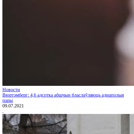
Новости
Вюртэмберг: 4,6 адсотка абшчын бласлаўляюць аднаполыя
пары
09.07.2021
.