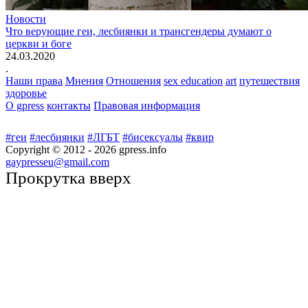
Новости
Что верующие геи, лесбиянки и трансгендеры думают о
церкви и боге
24.03.2020
.
Наши права
Мнения
Отношения
sex education
art
путешествия
здоровье
О gpress
контакты
Правовая информация
#геи
#лесбиянки
#ЛГБТ
#бисексуалы
#квир
Copyright © 2012 -
2026
gpress.info
gaypresseu@gmail.com
Прокрутка вверх