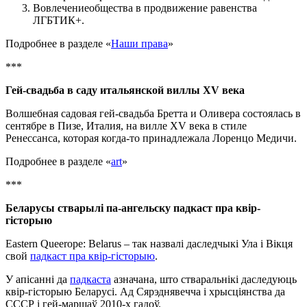
Вовлечениеобщества в продвижение равенства
ЛГБТИК+.
Подробнее в разделе «
Наши права
»
***
Гей-свадьба в саду итальянской виллы XV века
Волшебная садовая гей-свадьба Бретта и Оливера состоялась в
сентябре в Пизе, Италия, на вилле XV века в стиле
Ренессанса, которая когда-то принадлежала Лоренцо Медичи.
Подробнее в разделе «
art
»
***
Беларусы стварылі па-ангельску падкаст пра квір-
гісторыю
Eastern Queerope: Belarus – так назвалі даследчыкі Ула і Вікця
свой
падкаст пра квір-гісторыю
.
У апісанні да
падкаста
азначана, што стваральнікі даследуюць
квір-гісторыю Беларусі. Ад Сярэднявечча і хрысціянства да
СССР і гей-маршаў 2010-х гадоў.