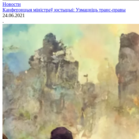
Новости
Канферэнцыя міністраў юстыцыі: Узмацніць транс-правы
24.06.2021
.