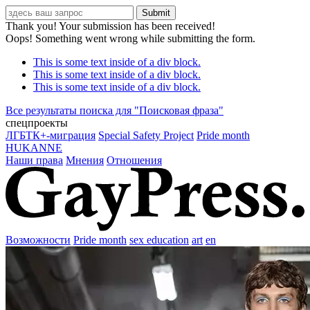
Thank you! Your submission has been received!
Oops! Something went wrong while submitting the form.
This is some text inside of a div block.
This is some text inside of a div block.
This is some text inside of a div block.
Все результаты поиска для "
Поисковая фраза
"
спецпроекты
ЛГБТК+-миграция
Special Safety Project
Pride month
HUKANNE
Наши права
Мнения
Отношения
Возможности
Pride month
sex education
art
en