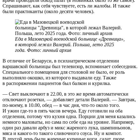
врачи проводили обход палат (в Новинках было то же самое).
Спрашивают, как себя чувствуете, есть ли жалобы. И также
были практиканты (около десяти человек).
Еда в Мазовецкой воеводской больнице «Древница»,
в которой лежал Валерий. Польша, лето 2025
года. Фото: личный архив
В отличие от Беларуси, в психиатрическом отделении
варшавской больницы был телевизор, вспоминает собеседник.
Специального помещения для столовой не было, ее роль
выполняло окошко, из которого выдавали еду. Также
в распоряжении пациентов был балкон и курилка.
— Свет выключают в 22.00, в это же время автоматически
отключают розетки, — добавляет детали Валерий. — Завтрак,
по-моему, в 10.00, обед — в час дня, что-то около того.
И ужин где-то в пять часов вечера. Еду готовили на оба
отделения, потому что кухня одна. Порции для меня казались
немного маловаты, но сама по себе еда на уровне. Например,
один раз давали арбуз и микс жареного лука, шампиньонов,
мяса и какого-то такого сливочного соуса. Ну и компот.
В другой день были жареные куриные ноги, салат, пюре.