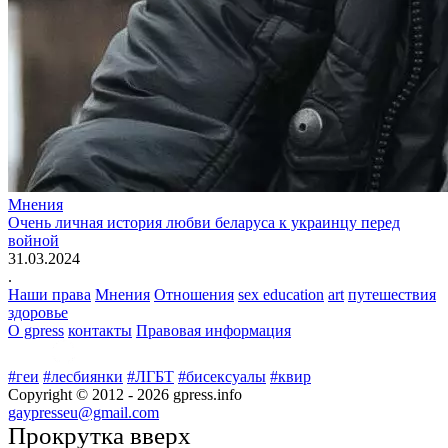
Мнения
Очень личная история любви беларуса к украинцу перед
войной
31.03.2024
.
Наши права
Мнения
Отношения
sex education
art
путешествия
здоровье
О gpress
контакты
Правовая информация
#геи
#лесбиянки
#ЛГБТ
#бисексуалы
#квир
Copyright © 2012 -
2026
gpress.info
gaypresseu@gmail.com
Прокрутка вверх