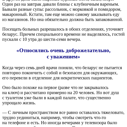
Один раз на завтрак давали блины с клубничным вареньем.
Бывали разные супы: рассольник, с морковкой и помидором,
макаронный. Кстати, там еще можно самому заказывать еду
из магазинов. Но она обязательно должна быть запакованной.
Посещать больных разрешалось в обоих отделениях, уточняет
беларус. Причем специального времени не выделялось, гостей
пускали с 10 утра до шести-семи вечера.
«Относились очень доброжелательно,
с уважением»
Когда через семь дней врачи поняли, что беларус не пытается
повторно покончить с собой и безопасен для окружающих,
его перевели в отделение для некритических пациентов.
Оно было похоже на первое (разве что не закрывалось
на ключ) и рассчитано примерно на 20 человек. Но вот душ
с туалетом уже были в каждой палате, что существенно
упрощало жизнь.
— С личным пространством все равно оставалось тяжеловато,
трудно уединиться, например, чтобы смотреть что-то
на телефоне и есть. Но иногда вечерами у телевизора было