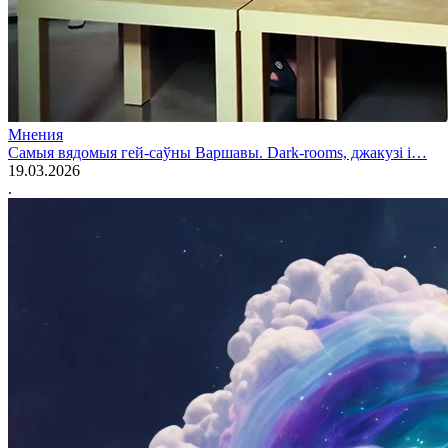
Мнения
Самыя вядомыя гей-саўны Варшавы. Dark-rooms, джакузі і…
19.03.2026
.