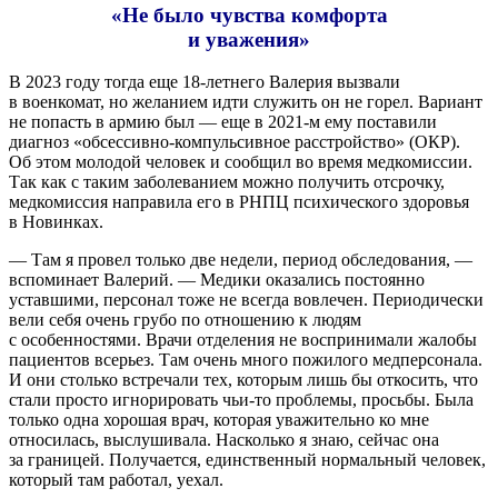
«Не было чувства комфорта
и уважения»
В 2023 году тогда еще 18-летнего Валерия вызвали
в военкомат, но желанием идти служить он не горел. Вариант
не попасть в армию был — еще в 2021-м ему поставили
диагноз «обсессивно-компульсивное расстройство» (ОКР).
Об этом молодой человек и сообщил во время медкомиссии.
Так как с таким заболеванием можно получить отсрочку,
медкомиссия направила его в РНПЦ психического здоровья
в Новинках.
— Там я провел только две недели, период обследования, —
вспоминает Валерий. — Медики оказались постоянно
уставшими, персонал тоже не всегда вовлечен. Периодически
вели себя очень грубо по отношению к людям
с особенностями. Врачи отделения не воспринимали жалобы
пациентов всерьез. Там очень много пожилого медперсонала.
И они столько встречали тех, которым лишь бы откосить, что
стали просто игнорировать чьи-то проблемы, просьбы. Была
только одна хорошая врач, которая уважительно ко мне
относилась, выслушивала. Насколько я знаю, сейчас она
за границей. Получается, единственный нормальный человек,
который там работал, уехал.