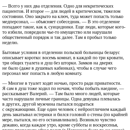
— Всего у них два отделения. Одно для некритических
пациентов. И второе — для людей в критическом, тяжелом
состоянии. Оно закрыто на ключ, туда может попасть только
медперсонал, — объясняет собеседник. — В это отделение
попадают такие, как я, суицидники. Еще люди, которые кого-
то избили, повредили чье-то имущество или нарушали
общественный порядок и так далее. Там я пробыл только
неделю.
Бытовые условия в отделении польской больницы беларус
описывает коротко: восемь комнат, в каждой по три кровати,
три общих туалета и душ без шторки. Замков на дверях
не было (даже в душевых кабинках), чтобы в случае чего
персонал мог попасть в любую комнату.
— Многие в туалет ходят ночью, просто ради приватности.
Я сам в душ тоже ходил по ночам, чтобы побыть наедине, —
рассказывает Валерий. — Там было много людей, которые
часто нарушали личные границы. Одна девушка плевалась
в других, другой мужчина пытался подраться
с окружающими. Еще один человек с нейроотличием каждый
день закатывал истерики и бился головой о стены (по крайней
мере, пытался, но его останавливали). Возникло чувство
дежавю, когда каждое утро, кроме субботы и воскресенья,