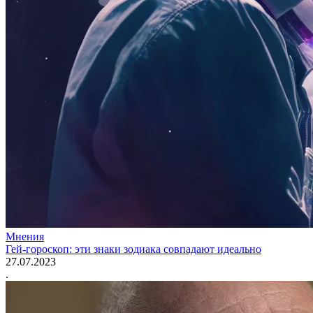
Мнения
Гей-гороскоп: эти знаки зодиака совпадают идеально
27.07.2023
.