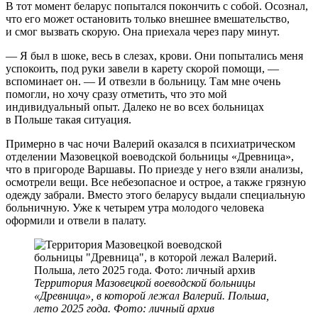
В тот момент беларус попытался покончить с собой. Осознал,
что его может остановить только внешнее вмешательство,
и смог вызвать скорую. Она приехала через пару минут.
— Я был в шоке, весь в слезах, крови. Они попытались меня
успокоить, под руки завели в карету скорой помощи, —
вспоминает он. — И отвезли в больницу. Там мне очень
помогли, но хочу сразу отметить, что это мой
индивидуальный опыт. Далеко не во всех больницах
в Польше такая ситуация.
Примерно в час ночи Валерий оказался в психиатрическом
отделении Мазовецкой воеводской больницы «Древница»,
что в пригороде Варшавы. По приезде у него взяли анализы,
осмотрели вещи. Все небезопасное и острое, а также грязную
одежду забрали. Вместо этого беларусу выдали специальную
больничную. Уже к четырем утра молодого человека
оформили и отвели в палату.
Территория Мазовецкой воеводской больницы
«Древница», в которой лежал Валерий. Польша,
лето 2025 года. Фото: личный архив