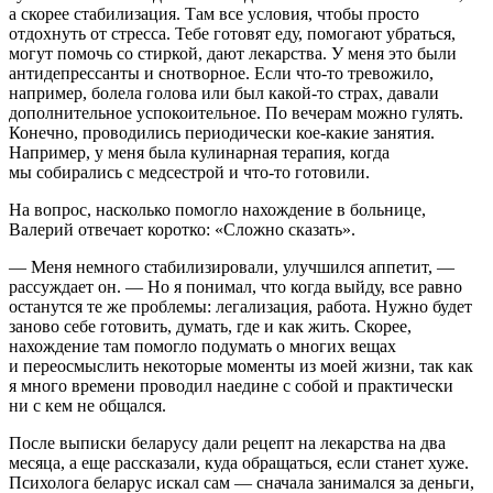
а скорее стабилизация. Там все условия, чтобы просто
отдохнуть от стресса. Тебе готовят еду, помогают убраться,
могут помочь со стиркой, дают лекарства. У меня это были
антидепрессанты и снотворное. Если что-то тревожило,
например, болела голова или был какой-то страх, давали
дополнительное успокоительное. По вечерам можно гулять.
Конечно, проводились периодически кое-какие занятия.
Например, у меня была кулинарная терапия, когда
мы собирались с медсестрой и что-то готовили.
На вопрос, насколько помогло нахождение в больнице,
Валерий отвечает коротко: «Сложно сказать».
— Меня немного стабилизировали, улучшился аппетит, —
рассуждает он. — Но я понимал, что когда выйду, все равно
останутся те же проблемы: легализация, работа. Нужно будет
заново себе готовить, думать, где и как жить. Скорее,
нахождение там помогло подумать о многих вещах
и переосмыслить некоторые моменты из моей жизни, так как
я много времени проводил наедине с собой и практически
ни с кем не общался.
После выписки беларусу дали рецепт на лекарства на два
месяца, а еще рассказали, куда обращаться, если станет хуже.
Психолога беларус искал сам — сначала занимался за деньги,