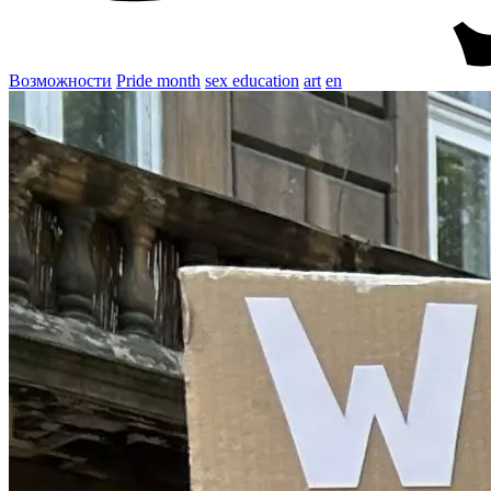
Возможности
Pride month
sex education
art
en