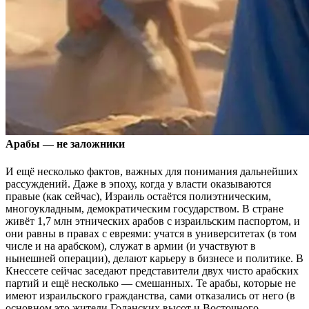
Арабы — не заложники
И ещё несколько фактов, важных для понимания дальнейших
рассуждений. Даже в эпоху, когда у власти оказываются
правые (как сейчас), Израиль остаётся полиэтническим,
многоукладным, демократическим государством. В стране
живёт 1,7 млн этнических арабов с израильским паспортом, и
они равны в правах с евреями: учатся в университетах (в том
числе и на арабском), служат в армии (и участвуют в
нынешней операции), делают карьеру в бизнесе и политике. В
Кнессете сейчас заседают представители двух чисто арабских
партий и ещё несколько — смешанных. Те арабы, которые не
имеют израильского гражданства, сами отказались от него (в
основном это жители Голанских высот и Восточного