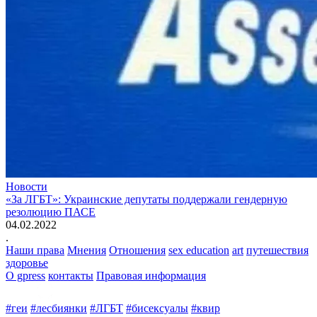
Новости
«За ЛГБТ»: Украинские депутаты поддержали гендерную
резолюцию ПАСЕ
04.02.2022
.
Наши права
Мнения
Отношения
sex education
art
путешествия
здоровье
О gpress
контакты
Правовая информация
#геи
#лесбиянки
#ЛГБТ
#бисексуалы
#квир