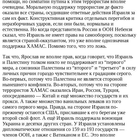
помощи, но симпатии путина к этим террористам вполне
очевидны. Моральную поддержку террористам де факто
оказали все страны, осудившие ответные действия Израиля за
сам их факт. Конструктивная критика отдельных перегибов и
неразборчивых ударов, если они были, нормальна и
естественна. Но когда представитель России в ООН Небензя
сказал, что Израиль не имеет права на самооборону, поскольку
является страной-оккупантом, это уже вполне однозначная
поддержка ХАМАС. Помимо того, что это ложь.
Так что, Ярослав не вполне прав, когда говорит, что Израиль
и Палестину толком никто не поддерживает из “первого”
мира, а союзники Палестины из “второго” и “третьего” в силу
личных причин гораздо чувствительнее к градациям серого.
Во-первых, потому что Палестина не является стороной
нынешнего конфликта. Во-вторых, потому что на стороне
террористов ХАМАС оказались Иран, Россия, Турция,
опосредованно — Китай и ещё множество государств и их
прокси. А также множество ванильных леваков из того
самого первого мира. Правда, на стороне Израиля по-
прежнему остаются США, приславшие к его берегам уже
второй свой флот. А ещё Израиль поддержала воюющая
Украина и десятки других стран. У Израиля установлены
дипломатические отношения со 159 из 193 государств —
членов ООН, а также с Ватиканом и ЕС. Это вполне