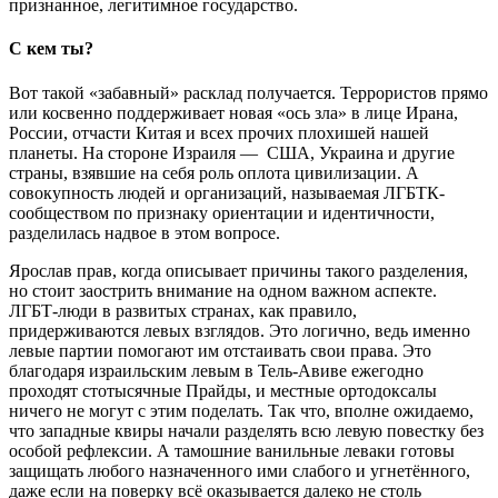
признанное, легитимное государство.
С кем ты?
Вот такой «забавный» расклад получается. Террористов прямо
или косвенно поддерживает новая «ось зла» в лице Ирана,
России, отчасти Китая и всех прочих плохишей нашей
планеты. На стороне Израиля — США, Украина и другие
страны, взявшие на себя роль оплота цивилизации. А
совокупность людей и организаций, называемая ЛГБТК-
сообществом по признаку ориентации и идентичности,
разделилась надвое в этом вопросе.
Ярослав прав, когда описывает причины такого разделения,
но стоит заострить внимание на одном важном аспекте.
ЛГБТ-люди в развитых странах, как правило,
придерживаются левых взглядов. Это логично, ведь именно
левые партии помогают им отстаивать свои права. Это
благодаря израильским левым в Тель-Авиве ежегодно
проходят стотысячные Прайды, и местные ортодоксалы
ничего не могут с этим поделать. Так что, вполне ожидаемо,
что западные квиры начали разделять всю левую повестку без
особой рефлексии. А тамошние ванильные леваки готовы
защищать любого назначенного ими слабого и угнетённого,
даже если на поверку всё оказывается далеко не столь