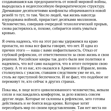
создававшаяся как предохранитель от новой мировой войны,
выродилась в недееспособную бюрократическую структуру.
Дремавшие десятилетиями конфликты оборачиваются новой
резнёй то тут, то там. Число людей, чья жизнь навсегда
изуродована войной, прирастает десятками миллионов.
Человечество, совершив очередной технологический прорыв,
снова растерялось и, похоже, собирается опять умыться
кровью.
Я очень надеюсь, что на этот раз мы удержимся на краю
пропасти, но пока все факты говорят, что нет. И одна из
причин этого — наша с вами инфантильность. Отказ от
глубокой рефлексии, от ответственности за свою жизнь и свои
решения. Российские квиры так долго были вне политики и
надеялись, что всё само наладится, что в итоге потеряли свою
страну. А те из нас, кто оказался в Армении и Израиле, вновь
столкнулись с ужасом, ставшим следствием уже не их, но
столь же преступной беспечности. И не факт, что подобное не
переживут те, кто сейчас в других странах.
Пока мы, в лице всего цивилизованного человечества, жевали
сопли и наслаждались комфортом, за дело взялись совсем
другие люди. Которые не склонны к рефлексии, зато готовы
действовать и не боятся вида крови. Которые хотят
пересобрать мир по своим представлениям. Там нет места ни