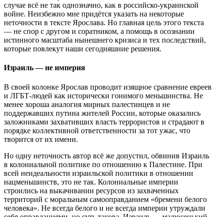
случае всё не так однозначно, как в российско-украинской
войне. Неизбежно мне придётся указать на некоторые
неточности в тексте Ярослава. Но главная цель этого текста
— не спор с другом и соратником, а помощь в осознании
истинного масштаба нынешнего кризиса и тех последствий,
которые повлекут наши сегодняшние решения.
Израиль — не империя
В своей колонке Ярослав проводит изящное сравнение евреев
и ЛГБТ-людей как исторически гонимого меньшинства. Не
менее хороша аналогия мирных палестинцев и не
поддержавших путина жителей России, которые оказались
заложниками захвативших власть террористов и страдают в
порядке коллективной ответственности за тот ужас, что
творится от их имени.
Но одну неточность автор всё же допустил, обвинив Израиль
в колониальной политике по отношению к Палестине. При
всей неидеальности израильской политики в отношении
нацменьшинств, это не так. Колониальные империи
строились на выкачивании ресурсов из захваченных
территорий с моральным самооправданием «бремени белого
человека». Не всегда белого и не всегда империи утруждали
себя оправданиями, но суть такова. Израиль — малюсенький