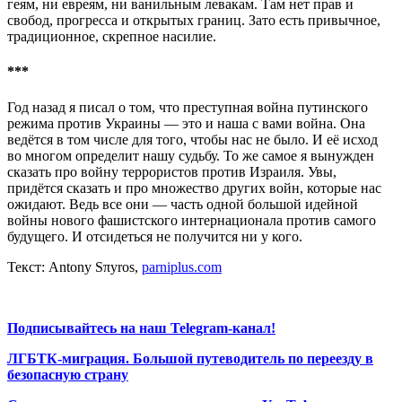
геям, ни евреям, ни ванильным левакам. Там нет прав и
свобод, прогресса и открытых границ. Зато есть привычное,
традиционное, скрепное насилие.
***
Год назад я писал о том, что преступная война путинского
режима против Украины — это и наша с вами война. Она
ведётся в том числе для того, чтобы нас не было. И её исход
во многом определит нашу судьбу. То же самое я вынужден
сказать про войну террористов против Израиля. Увы,
придётся сказать и про множество других войн, которые нас
ожидают. Ведь все они — часть одной большой идейной
войны нового фашистского интернационала против самого
будущего. И отсидеться не получится ни у кого.
Текст: Antony Sπyros,
parniplus.com
Подписывайтесь на наш Telegram-канал!
ЛГБТК-миграция. Большой путеводитель по переезду в
безопасную страну