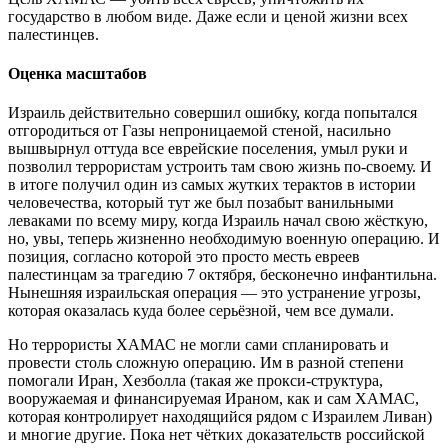
государство в любом виде. Даже если и ценой жизни всех
палестинцев.
Оценка масштабов
Израиль действительно совершил ошибку, когда попытался
отгородиться от Газы непроницаемой стеной, насильно
вышвырнул оттуда все еврейские поселения, умыл руки и
позволил террористам устроить там свою жизнь по-своему. И
в итоге получил один из самых жутких терактов в истории
человечества, который тут же был позабыт ванильными
леваками по всему миру, когда Израиль начал свою жёсткую,
но, увы, теперь жизненно необходимую военную операцию. И
позиция, согласно которой это просто месть евреев
палестинцам за трагедию 7 октября, бесконечно инфантильна.
Нынешняя израильская операция — это устранение угрозы,
которая оказалась куда более серьёзной, чем все думали.
Но террористы ХАМАС не могли сами спланировать и
провести столь сложную операцию. Им в разной степени
помогали Иран, Хезболла (такая же прокси-структура,
вооружаемая и финансируемая Ираном, как и сам ХАМАС,
которая контролирует находящийся рядом с Израилем Ливан)
и многие другие. Пока нет чётких доказательств российской