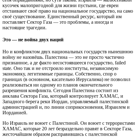
кусочек малопригодной для жизни пустыни, где евреи
отстаивают своё право на национальное государство, на само
своё существование. Единственный ресурс, который им
поставляет Сектор Газа — это проблемы, а иногда и
настоящие трагедии.
Это — не война двух наций
Но и конфликтом двух национальных государств нынешнюю
войну не назовёшь. Палестина — это не просто частично
признанное, а де факто несостоявшееся государство, failed
state. Оно так и не отстроило институты, независимую
экономику, легитимные границы. Собственно, спор о
границах (в основном, касательно Иерусалима) не позволил
реализоваться ни одному из планов окончательного
разрешения конфликта. Сегодня Палестина состоит из
анклава Сектора Газа, который контролирует ХАМАС, и
Западного берега реки Иордан, управляемый палестинской
администрацией и, по линии соприкосновения, Израилем и
Иорданией.
Но Израиль не воюет с Палестиной. Он воюет с террористами
ХАМАС, которые 20 лет безраздельно правят в Секторе Газа,
жесточайшим образом расправившись с палестинской