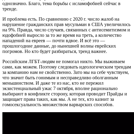
однозначно. Благо, тема борьбы с исламофобией сейчас в
тренде.
И проблема есть. По сравнению с 2020 г. число жалоб на
нарушение гражданских прав мусульман в США увеличилось
на 9%. Правда, число случаев, связанных с антисемитизмом и
юдофобией выросло за то же время на треть, а количество
нападений на евреев — почти вдвое. И всё это —
прошлогодние данные, до нынешней волны еврейских
погромов. Но кто будет разбираться, тренд важнее.
Российским ЛГБТ-людям не помогал никто. Мы выживаем
сами, как можем. Поэтому следовать идеологическим трендам
за компанию нам не свойственно. Зато мы на себе чувствуем,
что значит быть гонимым и несправедливо оболганным
меньшинством. И даже те из нас, кто не пережил
экзистенциальный ужас 7 октября, вполне рационально
выбирают в конфликте сторону, которая проводит Прайды и
защищает права таких, как мы. А не тех, кто казнит за
гомосексуальность множеством варварских способов.