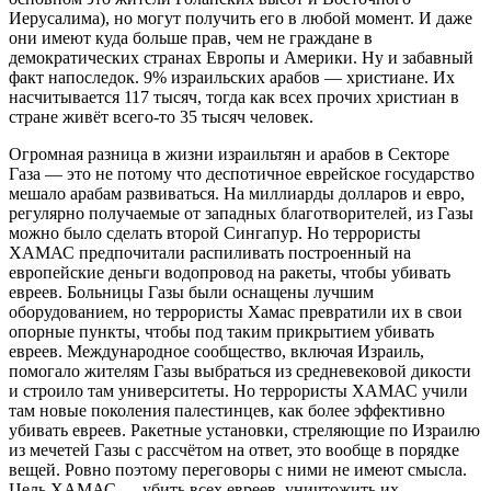
Иерусалима), но могут получить его в любой момент. И даже
они имеют куда больше прав, чем не граждане в
демократических странах Европы и Америки. Ну и забавный
факт напоследок. 9% израильских арабов — христиане. Их
насчитывается 117 тысяч, тогда как всех прочих христиан в
стране живёт всего-то 35 тысяч человек.
Огромная разница в жизни израильтян и арабов в Секторе
Газа — это не потому что деспотичное еврейское государство
мешало арабам развиваться. На миллиарды долларов и евро,
регулярно получаемые от западных благотворителей, из Газы
можно было сделать второй Сингапур. Но террористы
ХАМАС предпочитали распиливать построенный на
европейские деньги водопровод на ракеты, чтобы убивать
евреев. Больницы Газы были оснащены лучшим
оборудованием, но террористы Хамас превратили их в свои
опорные пункты, чтобы под таким прикрытием убивать
евреев. Международное сообщество, включая Израиль,
помогало жителям Газы выбраться из средневековой дикости
и строило там университеты. Но террористы ХАМАС учили
там новые поколения палестинцев, как более эффективно
убивать евреев. Ракетные установки, стреляющие по Израилю
из мечетей Газы с рассчётом на ответ, это вообще в порядке
вещей. Ровно поэтому переговоры с ними не имеют смысла.
Цель ХАМАС — убить всех евреев, уничтожить их