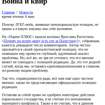
Война и квир
Главная
/
Новости
время чтения:
6
мин
Почему ЛГБТ-люди, занявшие антиизраильскую позицию, не
правы и в какую ловушку они себя загоняют.
На «Парни ПЛЮС» вышла колонка Ярослава Распутина
«
Почему по всему миру есть геи за Палестину?
», собравшая,
кажется, рекордное число комментариев. Автор честно
признаётся в своей пропалестинской позиции, что не
помешало ему провести глубокий, вдумчивый анализ
проблемы. Но, всё же, не зря он уточнил, что его мнение
может не совпадать с позицией редакции. Да, это тот редкий
случай, когда мы, оставаясь единомышленниками в главном,
по-разному видим проблему.
Так что, справедливости ради, вот вам ещё одно частное
мнение, также не представляющее официальную позицию
редакции.
Оставляя за собой право не одобрять некоторые действия
израильского государства, я не считаю его виновником
нынешнего конфликта. Также я не считаю, что в данном